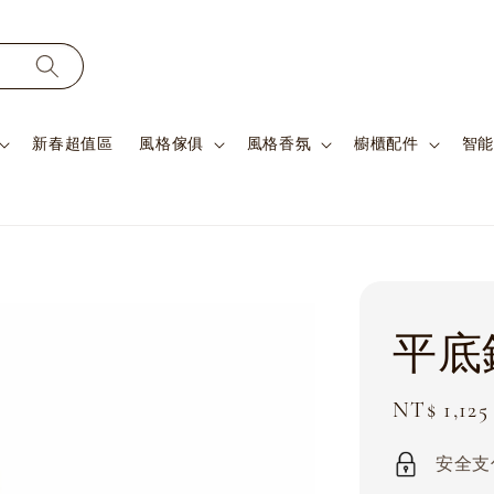
新春超值區
風格傢俱
風格香氛
櫥櫃配件
智能
平底
Sale
NT$ 1,125
price
安全支付 