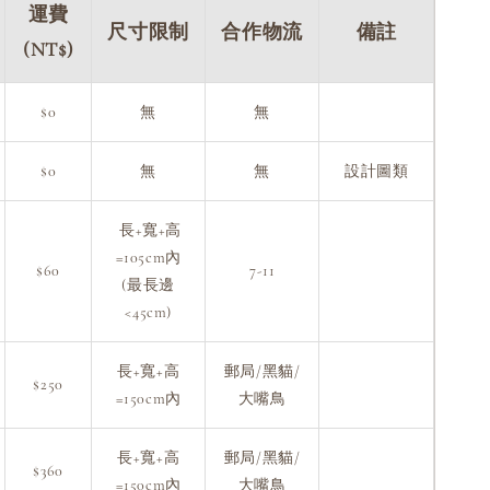
運費
尺寸限制
合作物流
備註
(NT$)
$0
無
無
$0
無
無
設計圖類
長+寬+高
=105cm內
$60
7-11
(最長邊
<45cm)
長+寬+高
郵局/黑貓/
$250
=150cm內
大嘴鳥
長+寬+高
郵局/黑貓/
$360
=150cm內
大嘴鳥