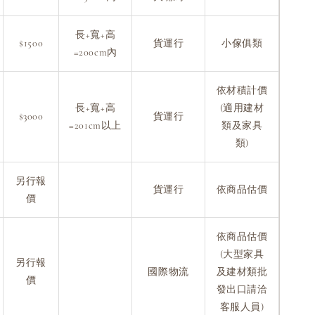
長+寬+高
$1500
貨運行
小傢俱類
=200cm內
依材積計價
長+寬+高
(適用建材
$3000
貨運行
=201cm以上
類及家具
類)
另行報
貨運行
依商品估價
價
依商品估價
(大型家具
另行報
國際物流
及建材類批
價
發出口請洽
客服人員)