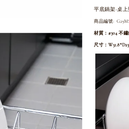
平底鍋架-桌上
商品編號: G29MS
材質：#304 不
尺寸：W31.8*D23*