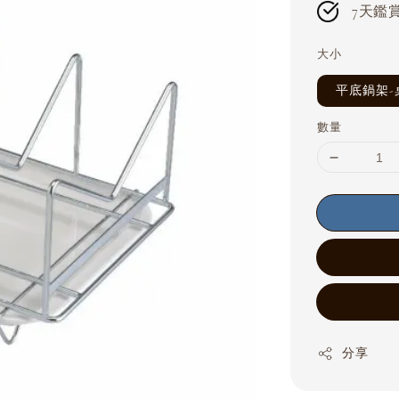
7天鑑賞期
大小
平底鍋架-
數量
分享