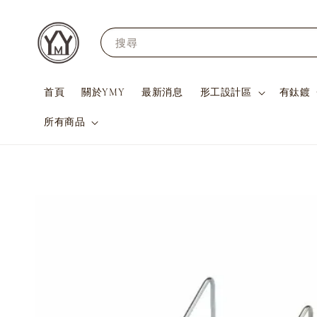
搜尋
首頁
關於YMY
最新消息
形工設計區
有鈦鍍
所有商品