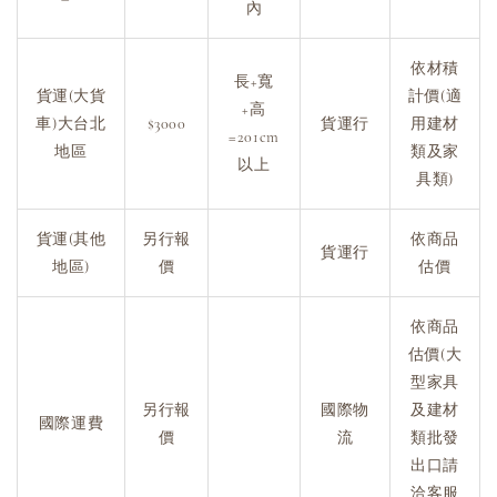
內
依材積
長+寬
貨運(大貨
計價(適
+高
車)大台北
$3000
貨運行
用建材
=201cm
地區
類及家
以上
具類)
貨運(其他
另行報
依商品
貨運行
地區)
價
估價
依商品
估價(大
型家具
另行報
國際物
及建材
國際運費
價
流
類批發
出口請
洽客服