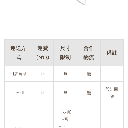
運送方
運費
尺寸
合作
備註
式
(NT$)
限制
物流
到店自取
$0
無
無
設計圖
E-mail
$0
無
無
類
長+寬
+高
=105cm