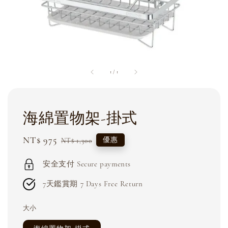
1
/
1
海綿置物架-掛式
Sale
NT$ 975
Regular
優惠
NT$ 1,300
price
price
安全支付 Secure payments
7天鑑賞期 7 Days Free Return
大小