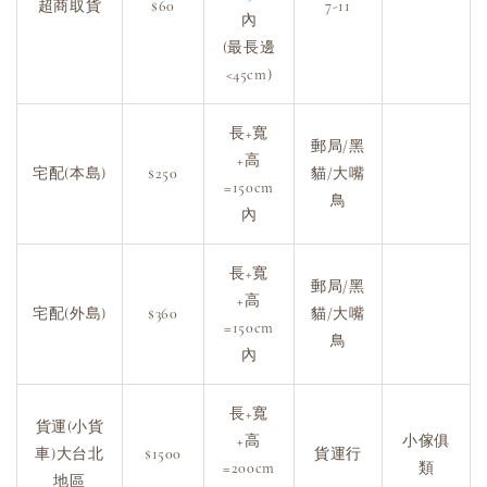
超商取貨
$60
7-11
內
(最長邊
<45cm)
長+寬
郵局/黑
+高
宅配(本島)
$250
貓/大嘴
=150cm
鳥
內
長+寬
郵局/黑
+高
宅配(外島)
$360
貓/大嘴
=150cm
鳥
內
長+寬
貨運(小貨
+高
小傢俱
車)大台北
$1500
貨運行
=200cm
類
地區