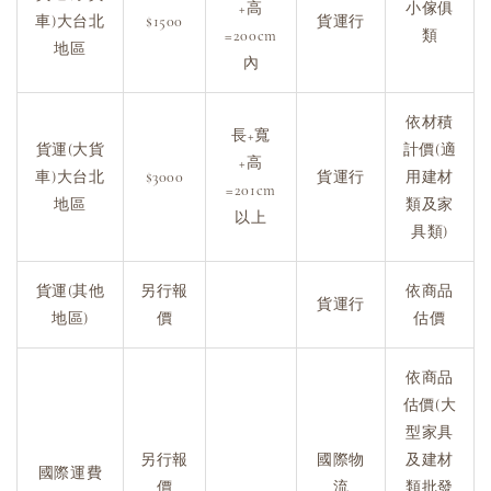
+高
小傢俱
車)大台北
$1500
貨運行
=200cm
類
地區
內
依材積
長+寬
貨運(大貨
計價(適
+高
車)大台北
$3000
貨運行
用建材
=201cm
地區
類及家
以上
具類)
貨運(其他
另行報
依商品
貨運行
地區)
價
估價
依商品
估價(大
型家具
另行報
國際物
及建材
國際運費
價
流
類批發