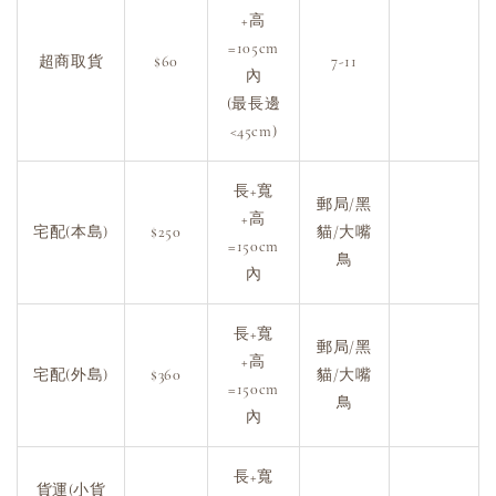
+高
=105cm
超商取貨
$60
7-11
內
(最長邊
<45cm)
長+寬
郵局/黑
+高
宅配(本島)
$250
貓/大嘴
=150cm
鳥
內
長+寬
郵局/黑
+高
宅配(外島)
$360
貓/大嘴
=150cm
鳥
內
長+寬
貨運(小貨