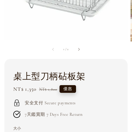
1
/
2
桌上型刀柄砧板架
Sale
NT$ 1,350
Regular
優惠
NT$ 1,800
price
price
安全支付 Secure payments
7天鑑賞期 7 Days Free Return
大小