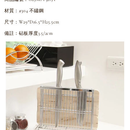
材質：#304 不鏽鋼
尺寸：W29*D16.5*H25.5cm
備註：砧板厚度3.5/2cm