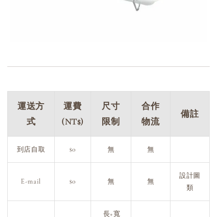
運送方
運費
尺寸
合作
備註
式
(NT$)
限制
物流
到店自取
$0
無
無
設計圖
E-mail
$0
無
無
類
長+寬