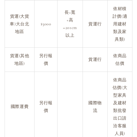
依材積
長+寬
貨運(大貨
計價(適
+高
車)大台北
$3000
貨運行
用建材
=201cm
地區
類及家
以上
具類)
貨運(其他
另行報
依商品
貨運行
地區)
價
估價
依商品
估價(大
型家具
另行報
國際物
及建材
國際運費
價
流
類批發
出口請
洽客服
人員)