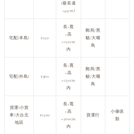
(最長邊
<45cm)
長+寬
郵局/黑
+高
宅配(本島)
$250
貓/大嘴
=150cm
鳥
內
長+寬
郵局/黑
+高
宅配(外島)
$360
貓/大嘴
=150cm
鳥
內
長+寬
貨運(小貨
+高
小傢俱
車)大台北
$1500
貨運行
=200cm
類
地區
內