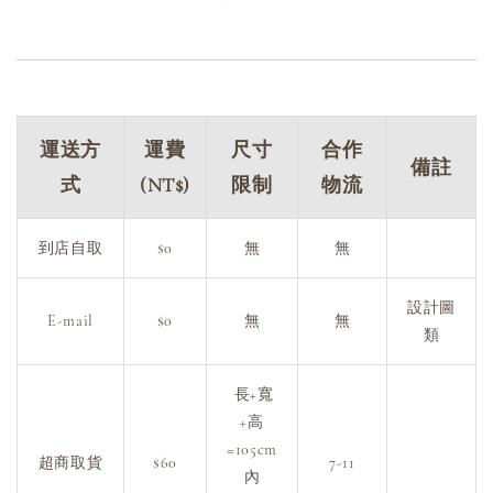
運送方
運費
尺寸
合作
備註
式
(NT$)
限制
物流
到店自取
$0
無
無
設計圖
E-mail
$0
無
無
類
長+寬
+高
=105cm
超商取貨
$60
7-11
內