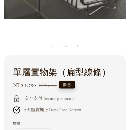
1
/
2
單層置物架（扁型線條）
Sale
NT$ 1,750
Regular
優惠
NT$ 2,500
price
price
安全支付 Secure payments
7天鑑賞期 7 Days Free Return
數量