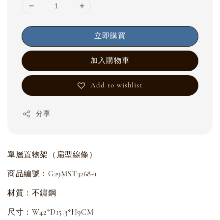
立即購買
加入購物車
Add to wishlist
分享
單層置物架（扁型線條）
商品編號：G29MST3268-1
材質：不鏽鋼
尺寸：W42*D15.3*H9CM