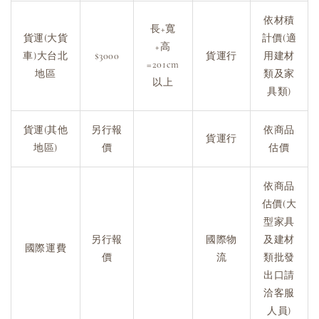
依材積
長+寬
貨運(大貨
計價(適
+高
車)大台北
$3000
貨運行
用建材
=201cm
地區
類及家
以上
具類)
貨運(其他
另行報
依商品
貨運行
地區)
價
估價
依商品
估價(大
型家具
另行報
國際物
及建材
國際運費
價
流
類批發
出口請
洽客服
人員)