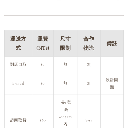
運送方
運費
尺寸
合作
備註
式
(NT$)
限制
物流
到店自取
$0
無
無
設計圖
E-mail
$0
無
無
類
長+寬
+高
=105cm
超商取貨
$60
7-11
內