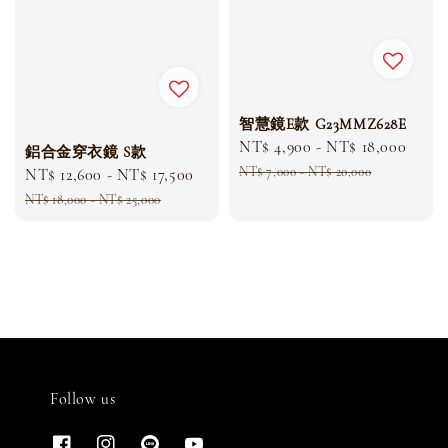
智慧鏡E款 G23MMZ628E
Sale
NT$ 4,900
-
NT$ 18,000
Regu
鋁合金穿衣鏡 S款
price
pric
NT$ 7,000
-
NT$ 20,000
Sale
NT$ 12,600
-
NT$ 17,500
Regular
price
price
NT$ 18,000
-
NT$ 25,000
Follow us