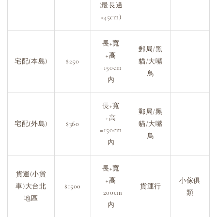
(最長邊
<45cm)
長+寬
郵局/黑
+高
宅配(本島)
$250
貓/大嘴
=150cm
鳥
內
長+寬
郵局/黑
+高
宅配(外島)
$360
貓/大嘴
=150cm
鳥
內
長+寬
貨運(小貨
+高
小傢俱
車)大台北
$1500
貨運行
=200cm
類
地區
內