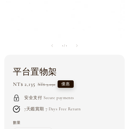
1
/
1
平台置物架
Sale
NT$ 2,135
Regular
優惠
NT$ 3,050
price
price
安全支付 Secure payments
7天鑑賞期 7 Days Free Return
數量