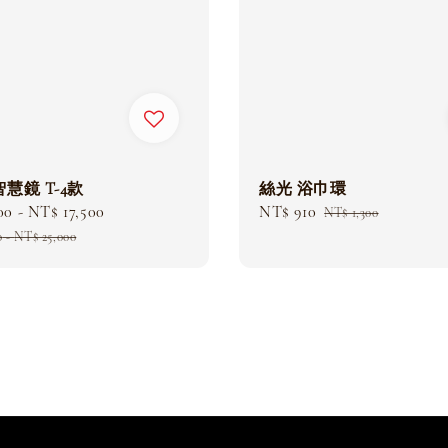
慧鏡 T-4款
絲光 浴巾環
00
-
NT$ 17,500
Regular
Sale
NT$ 910
Regular
NT$ 1,300
price
price
price
0
-
NT$ 25,000