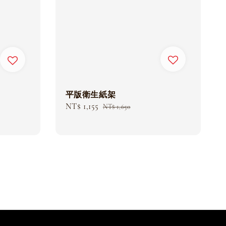
平版衛生紙架
Sale
NT$ 1,155
Regular
NT$ 1,650
price
price