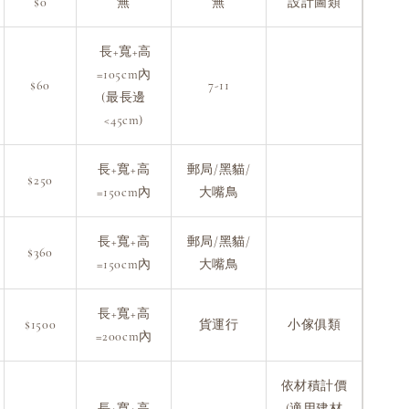
$0
無
無
設計圖類
長+寬+高
=105cm內
$60
7-11
(最長邊
<45cm)
長+寬+高
郵局/黑貓/
$250
=150cm內
大嘴鳥
長+寬+高
郵局/黑貓/
$360
=150cm內
大嘴鳥
長+寬+高
$1500
貨運行
小傢俱類
=200cm內
依材積計價
長+寬+高
(適用建材