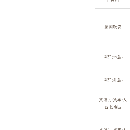
E-mail
超商取貨
宅配(本島)
宅配(外島)
貨運(小貨車)大
台北地區
貨運(大貨車)大