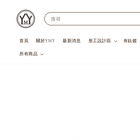
搜尋
首頁
關於YMY
最新消息
形工設計區
有鈦鍍
所有商品