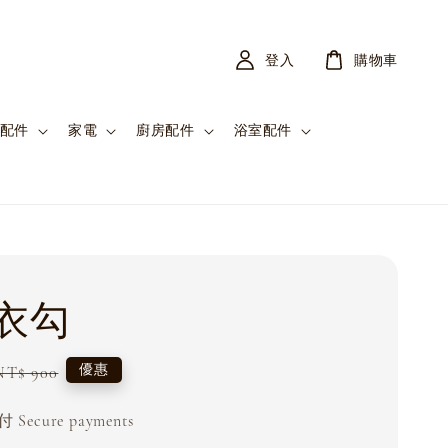
登入
購物車
配件
家電
廚房配件
浴室配件
衣勾
Regular
優惠
NT$ 900
price
Secure payments