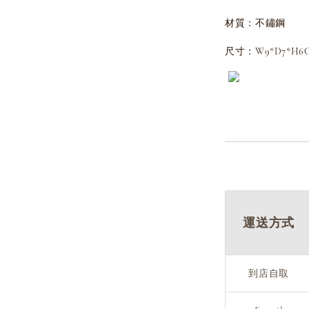
材質：不鏽鋼
尺寸：W9*D7*H6
運送方式
到店自取