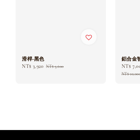
鋁合金智
滑桿-黑色
Sale
NT$ 7,0
Sale
NT$ 3,920
Regular
NT$ 5,600
price
price
price
NT$ 10,00