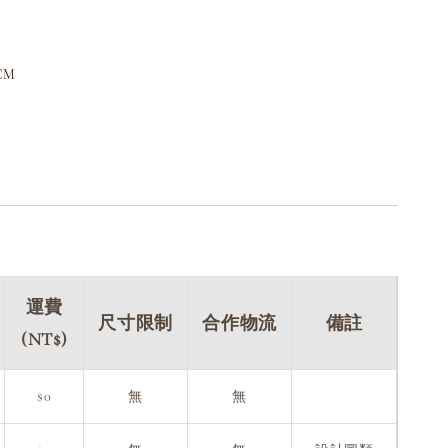
CM
運費
尺寸限制
合作物流
備註
(NT$)
$0
無
無