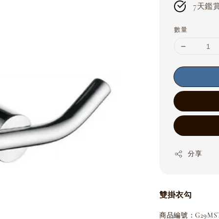
7天鑑賞期
數量
分享
雙掛衣勾
商品編號：G29MST