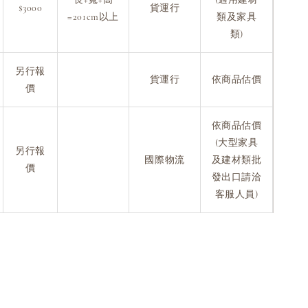
$3000
貨運行
=201cm以上
類及家具
類)
另行報
貨運行
依商品估價
價
依商品估價
(大型家具
另行報
國際物流
及建材類批
價
發出口請洽
客服人員)