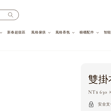
新春超值區
風格傢俱
風格香氛
櫥櫃配件
智能
雙掛
Sale
NT$ 630
price
安全支付 