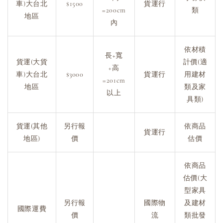
車)大台北
$1500
貨運行
=200cm
類
地區
內
依材積
長+寬
貨運(大貨
計價(適
+高
車)大台北
$3000
貨運行
用建材
=201cm
地區
類及家
以上
具類)
貨運(其他
另行報
依商品
貨運行
地區)
價
估價
依商品
估價(大
型家具
另行報
國際物
及建材
國際運費
價
流
類批發