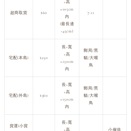
+高
=105cm
超商取貨
$60
7-11
內
(最長邊
<45cm)
長+寬
郵局/黑
+高
宅配(本島)
$250
貓/大嘴
=150cm
鳥
內
長+寬
郵局/黑
+高
宅配(外島)
$360
貓/大嘴
=150cm
鳥
內
長+寬
貨運(小貨
+高
小傢俱