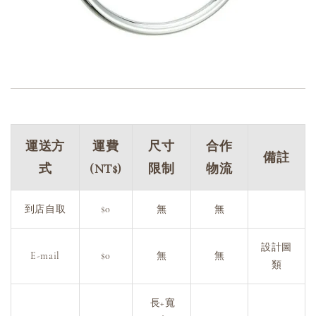
運送方
運費
尺寸
合作
備註
式
(NT$)
限制
物流
到店自取
$0
無
無
設計圖
E-mail
$0
無
無
類
長+寬