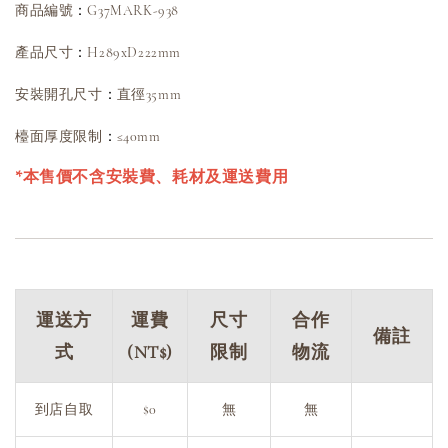
：
商品編號
G37MARK-938
：
產品尺寸
H289xD222mm
：
安裝開孔尺寸
直徑35mm
：
檯面厚度限制
≤40mm
*本售價不含安裝費、耗材及運送費用
運送方
運費
尺寸
合作
備註
式
(NT$)
限制
物流
到店自取
$0
無
無