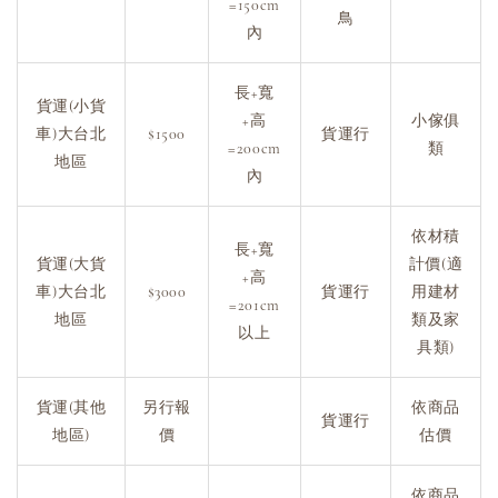
=150cm
鳥
內
長+寬
貨運(小貨
+高
小傢俱
車)大台北
$1500
貨運行
=200cm
類
地區
內
依材積
長+寬
貨運(大貨
計價(適
+高
車)大台北
$3000
貨運行
用建材
=201cm
地區
類及家
以上
具類)
貨運(其他
另行報
依商品
貨運行
地區)
價
估價
依商品