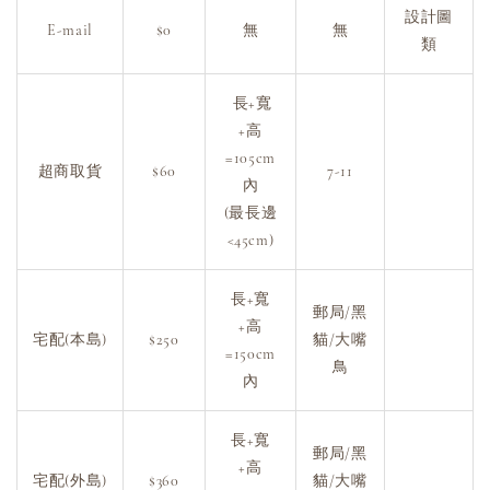
設計圖
E-mail
$0
無
無
類
長+寬
+高
=105cm
超商取貨
$60
7-11
內
(最長邊
<45cm)
長+寬
郵局/黑
+高
宅配(本島)
$250
貓/大嘴
=150cm
鳥
內
長+寬
郵局/黑
+高
宅配(外島)
$360
貓/大嘴