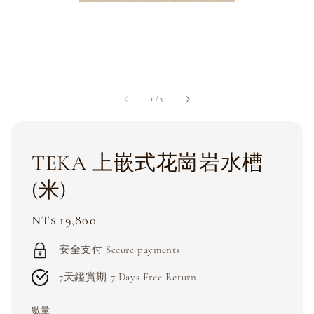
1
/
3
TEKA 上嵌式花崗岩水槽
(米)
Regular
NT$ 19,800
price
安全支付 Secure payments
7天鑑賞期 7 Days Free Return
數量