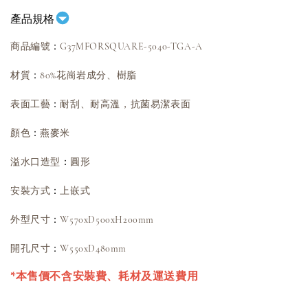
產品規格
：
商品編號
G37MFORSQUARE-5040-TGA-A
：
材質
80%花崗岩成分、樹脂
：
表面工藝
耐刮、耐高溫，抗菌易潔表面
：
顏色
燕麥米
：
溢水口造型
圓形
：
安裝方式
上嵌式
：
外型尺寸
W570xD500xH200mm
：
開孔尺寸
W
550
xD480mm
*本售價不含安裝費、耗材及運送費用