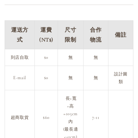
運送方
運費
尺寸
合作
備註
式
(NT$)
限制
物流
到店自取
$0
無
無
設計圖
E-mail
$0
無
無
類
長+寬
+高
=105cm
超商取貨
$60
7-11
內
(最長邊
<45cm)