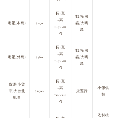
長+寬
郵局/黑
+高
宅配(本島)
$250
貓/大嘴
=150cm
鳥
內
長+寬
郵局/黑
+高
宅配(外島)
$360
貓/大嘴
=150cm
鳥
內
長+寬
貨運(小貨
+高
小傢俱
車)大台北
$1500
貨運行
=200cm
類
地區
內
依材積