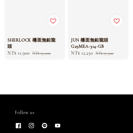
SHERLOCK 檯面無鉛龍
JUN 檯面無鉛龍頭
頭
G29MEA-314-GB
Sale
NT$ 11,900
Regular
Sale
NT$ 12,250
Regular
NT$ 17,000
NT$ 17,500
price
price
price
price
Follow us