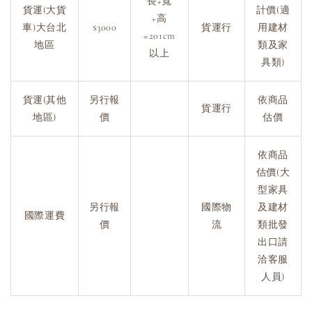
長+寬
貨運(大貨
計價(適
+高
車)大台北
$3000
貨運行
用建材
=201cm
地區
類及家
以上
具類)
貨運(其他
另行報
依商品
貨運行
地區)
價
估價
依商品
估價(大
型家具
另行報
國際物
及建材
國際運費
價
流
類批發
出口請
洽客服
人員)