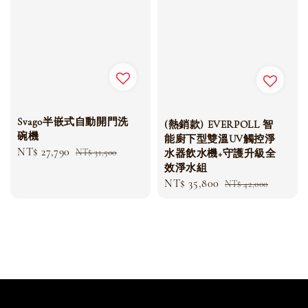
Svago半嵌式自動開門洗
(熱銷款) EVERPOLL 智
碗機
能廚下型雙溫UV觸控淨
Sale
NT$ 27,790
Regular
水器飲水機+守護升級全
NT$ 31,500
效淨水組
price
price
Sale
NT$ 35,800
Regular
NT$ 42,000
price
price