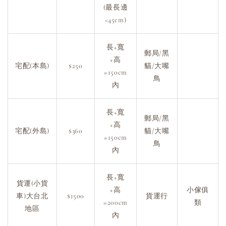
(最長邊
<45cm)
長+寬
郵局/黑
+高
宅配(本島)
$250
貓/大嘴
=150cm
鳥
內
長+寬
郵局/黑
+高
宅配(外島)
$360
貓/大嘴
=150cm
鳥
內
長+寬
貨運(小貨
+高
小傢俱
車)大台北
$1500
貨運行
=200cm
類
地區
內