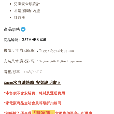
兒童安全鎖設計
易清潔陶釉內壁
計時器
產品規格
商品編號：G37MHBB-635
：
機體尺寸(寬x深x高)
W595xD559xH595 mm
：
安裝尺寸(寬x深x高)
W560-568xD580xH590 mm
：
電壓/頻率
220V/60HZ
60cm水自清烤箱_安裝說明書
*本售價不含安裝費、耗材及運送費用
*家電類商品全站會員等級折扣相同
『舞家電』
*結帳輸入優惠碼
官網售價再享95折優惠