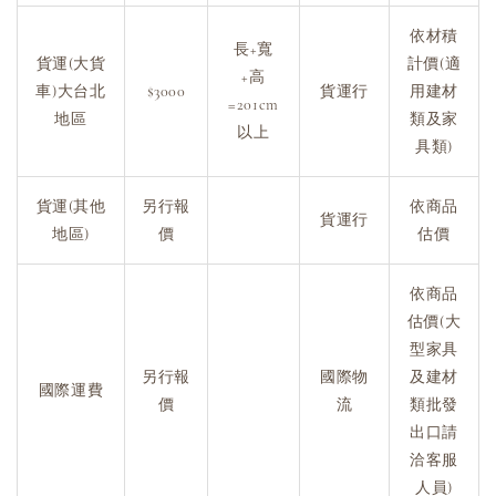
依材積
長+寬
貨運(大貨
計價(適
+高
車)大台北
$3000
貨運行
用建材
=201cm
地區
類及家
以上
具類)
貨運(其他
另行報
依商品
貨運行
地區)
價
估價
依商品
估價(大
型家具
另行報
國際物
及建材
國際運費
價
流
類批發
出口請
洽客服
人員)