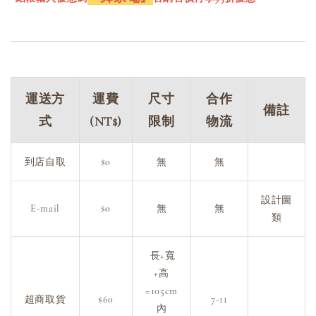
運送方
運費
尺寸
合作
備註
式
(NT$)
限制
物流
到店自取
$0
無
無
設計圖
E-mail
$0
無
無
類
長+寬
+高
=105cm
超商取貨
$60
7-11
內