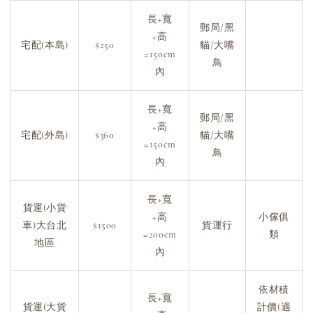
長+寬
郵局/黑
+高
宅配(本島)
$250
貓/大嘴
=150cm
鳥
內
長+寬
郵局/黑
+高
宅配(外島)
$360
貓/大嘴
=150cm
鳥
內
長+寬
貨運(小貨
+高
小傢俱
車)大台北
$1500
貨運行
=200cm
類
地區
內
依材積
長+寬
貨運(大貨
計價(適