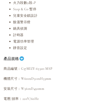
火力段數9段+P
Stop & Go 暫停
兒童安全鎖設計
餘溫警示燈
鍋具偵測
計時器
電源功率管理
靜音設定
產品規格
商品編號：G37MIZF-65320-MSP
機體尺寸
：
W600xD510xH53mm
安裝尺寸
：
W560xD490mm
電壓/頻率
：
220V/60Hz