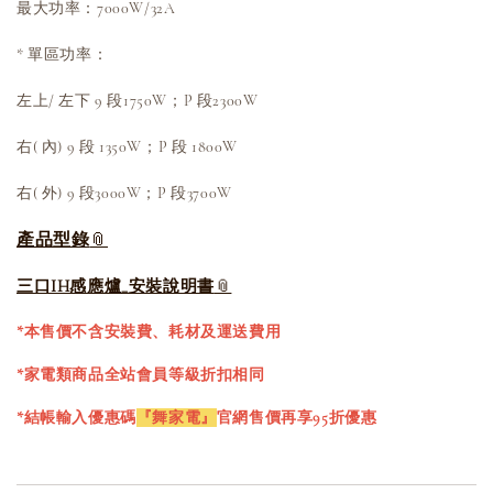
最大功率
：
7000W/32A
* 單區功率：
左上/ 左下 9 段1750W；P 段2300W
右( 內) 9 段 1350W；P 段 1800W
右( 外) 9 段3000W；P 段3700W
產品型錄
三口IH感應爐_安裝說明書
*本售價不含安裝費、耗材及運送費用
*家電類商品全站會員等級折扣相同
*結帳輸入優惠碼
『舞家電』
官網售價再享95折優惠