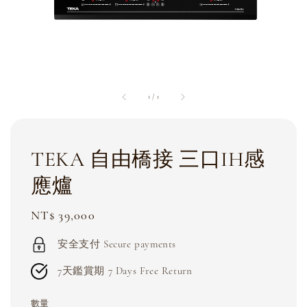
1
/
1
TEKA 自由橋接 三口IH感
應爐
Regular
NT$ 39,000
price
安全支付 Secure payments
7天鑑賞期 7 Days Free Return
數量