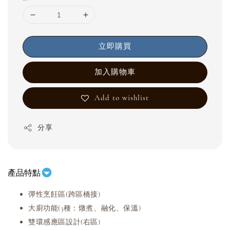
立即購買
加入購物車
Add to wishlist
分享
產品特點
彈性烹飪區(跨區橋接)
大廚功能(3種：燉煮、融化、保溫)
雙環感應區設計(右區)