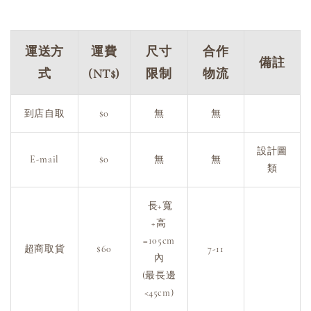
運送方
運費
尺寸
合作
備註
式
(NT$)
限制
物流
到店自取
$0
無
無
設計圖
E-mail
$0
無
無
類
長+寬
+高
=105cm
超商取貨
$60
7-11
內
(最長邊
<45cm)