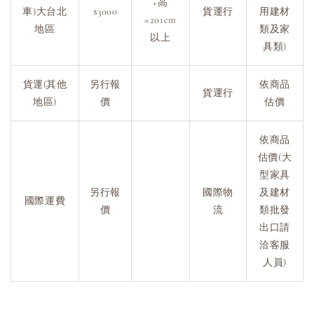
+高
車)大台北
$3000
貨運行
用建材
=201cm
地區
類及家
以上
具類)
貨運(其他
另行報
依商品
貨運行
地區)
價
估價
依商品
估價(大
型家具
另行報
國際物
及建材
國際運費
價
流
類批發
出口請
洽客服
人員)