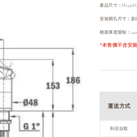
：
產品尺寸
H153x
：
安裝開孔尺寸
直
：
檯面厚度限制
≤4
*本售價不含安
運送方式
到店自取