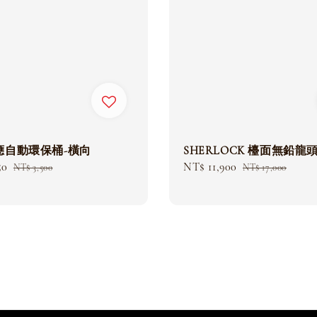
應自動環保桶-橫向
SHERLOCK 檯面無鉛龍
50
Regular
Sale
NT$ 11,900
Regular
NT$ 3,500
NT$ 17,000
price
price
price