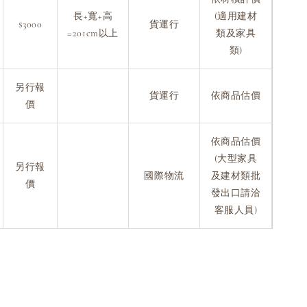
長+寬+高
(適用建材
$3000
貨運行
=201cm以上
類及家具
類)
另行報
貨運行
依商品估價
價
依商品估價
(大型家具
另行報
國際物流
及建材類批
價
發出口請洽
客服人員)