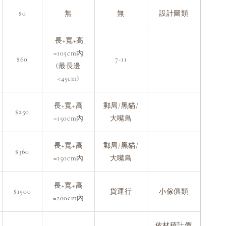
$0
無
無
設計圖類
長+寬+高
=105cm內
$60
7-11
(最長邊
<45cm)
長+寬+高
郵局/黑貓/
$250
=150cm內
大嘴鳥
長+寬+高
郵局/黑貓/
$360
=150cm內
大嘴鳥
長+寬+高
$1500
貨運行
小傢俱類
=200cm內
依材積計價