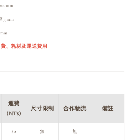
D200mm
徑35mm
0mm
裝費、耗材及運送費用
運費
尺寸限制
合作物流
備註
(NT$)
$0
無
無