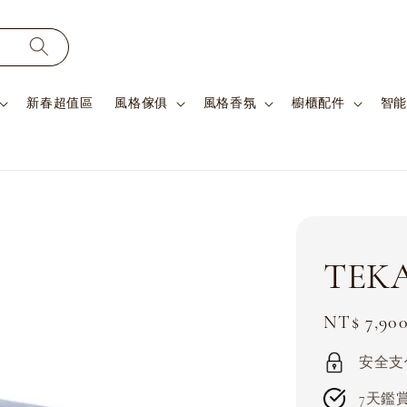
新春超值區
風格傢俱
風格香氛
櫥櫃配件
智能
TE
Regular
NT$ 7,90
price
安全支付 
7天鑑賞期