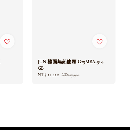
頭
JUN 檯面無鉛龍頭 G29MEA-314-
GB
Sale
NT$ 12,250
Regular
NT$ 17,500
price
price