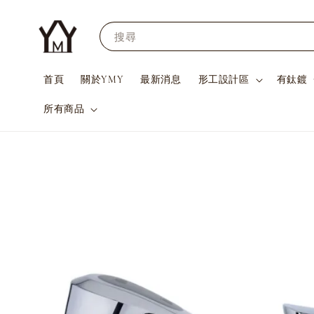
搜尋
首頁
關於YMY
最新消息
形工設計區
有鈦鍍
所有商品