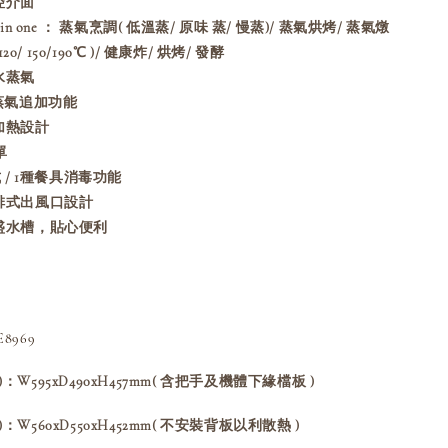
控介面
in one ： 蒸氣烹調( 低溫蒸/ 原味 蒸/ 慢蒸)/ 蒸氣烘烤/ 蒸氣燉
120/ 150/190℃ )/ 健康炸/ 烘烤/ 發酵
水蒸氣
am 蒸氣追加功能
加熱設計
單
 / 1種餐具消毒功能
排式出風口設計
盛水槽，貼心便利
8969
：W595xD490xH457mm( 含把手及機體下緣檔板 )
：W560xD550xH452mm( 不安裝背板以利散熱 )