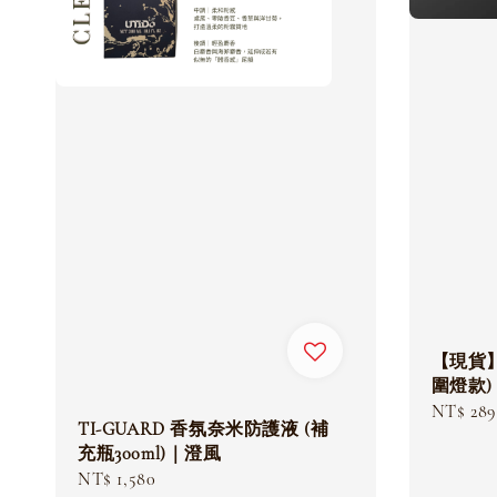
【現貨
圍燈款)
Sale
NT$ 289
TI-GUARD 香氛奈米防護液 (補
price
充瓶300ml)｜澄風
Regular
NT$ 1,580