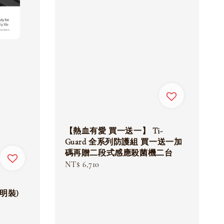
【熱血有愛 買一送一】 Ti-
Guard 全系列防護組 買一送一加
碼再贈二段式感應殺菌機二台
Regular
NT$ 6,710
price
明裝)
ular