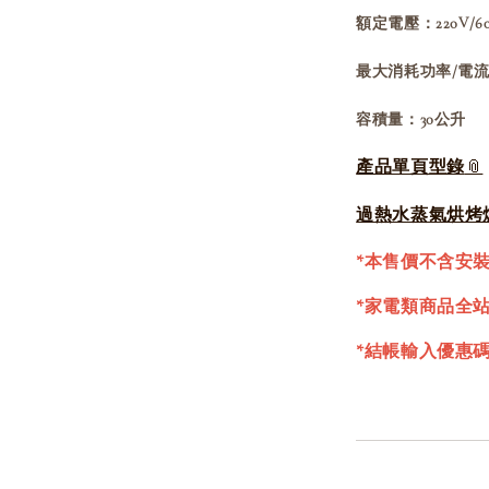
額定電壓：220V/6
最大消耗功率/電流：
容積量：30公升
產品單頁型錄
過熱水蒸氣烘烤
*本售價不含安
*家電類商品全
*結帳輸入優惠