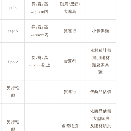
長+寬+高
郵局/黑貓/
$360
=150cm內
大嘴鳥
長+寬+高
$1500
貨運行
小傢俱類
=200cm內
依材積計價
長+寬+高
(適用建材
$3000
貨運行
=201cm以上
類及家具
類)
另行報
貨運行
依商品估價
價
依商品估價
(大型家具
另行報
國際物流
及建材類批
價