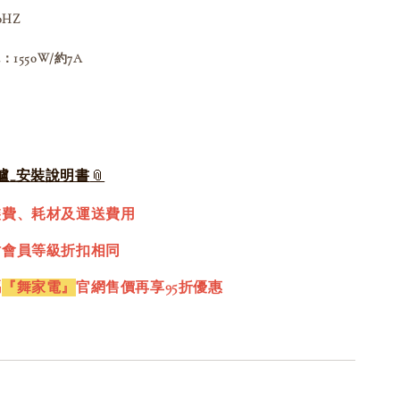
0HZ
1550W/約7A
爐_安裝說明書
裝費、耗材及運送費用
站會員等級折扣相同
碼
『舞家電』
官網售價再享95折優惠