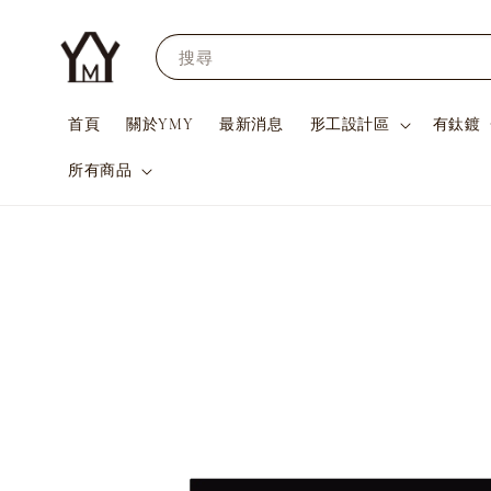
搜尋
首頁
關於YMY
最新消息
形工設計區
有鈦鍍
所有商品