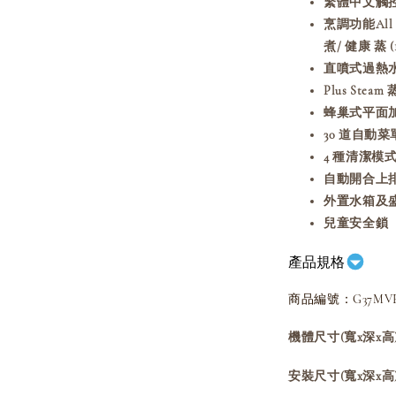
繁體中文觸
烹調功能All 
煮/ 健康 蒸 (
直噴式過熱
Plus Ste
蜂巢式平面
30 道自動菜
4 種清潔模式
自動開合上
外置水箱及
兒童安全鎖
產品規格
商品編號：G37MVE
機體尺寸(寬x深x高)
安裝尺寸(寬x深x高)