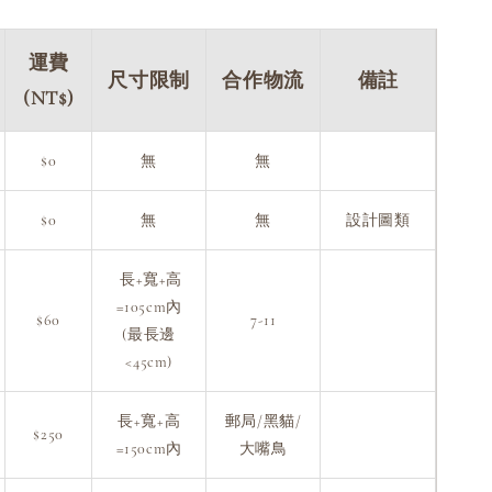
運費
尺寸限制
合作物流
備註
(NT$)
$0
無
無
$0
無
無
設計圖類
長+寬+高
=105cm內
$60
7-11
(最長邊
<45cm)
長+寬+高
郵局/黑貓/
$250
=150cm內
大嘴鳥