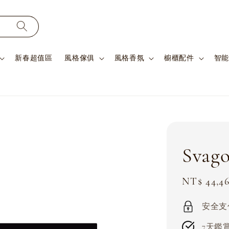
新春超值區
風格傢俱
風格香氛
櫥櫃配件
智能
Sva
Sale
NT$ 44,4
price
安全支付 
7天鑑賞期