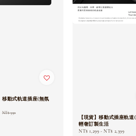
】移動式軌道插座(無氛
Regular
NT$ 350
【現貨】移動式插座軌道(
price
輕奢訂製生活
Sale
NT$ 1,299
-
NT$ 2,399
Reg