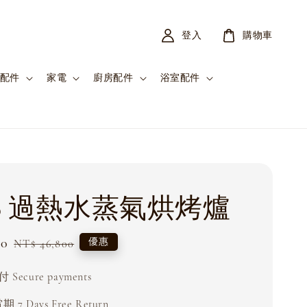
登入
購物車
配件
家電
廚房配件
浴室配件
go 過熱水蒸氣烘烤爐
60
Regular
優惠
NT$ 46,800
price
Secure payments
 7 Days Free Return