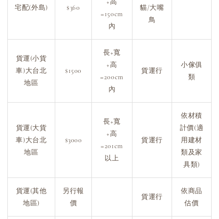
+高
宅配(外島)
$360
貓/大嘴
=150cm
鳥
內
長+寬
貨運(小貨
+高
小傢俱
車)大台北
$1500
貨運行
=200cm
類
地區
內
依材積
長+寬
貨運(大貨
計價(適
+高
車)大台北
$3000
貨運行
用建材
=201cm
地區
類及家
以上
具類)
貨運(其他
另行報
依商品
貨運行
地區)
價
估價