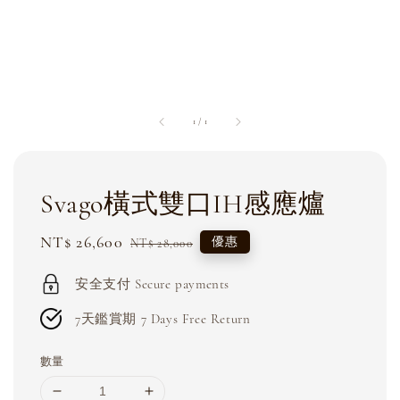
1
/
1
Svago橫式雙口IH感應爐
Sale
NT$ 26,600
Regular
優惠
NT$ 28,000
price
price
安全支付 Secure payments
7天鑑賞期 7 Days Free Return
數量