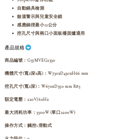
自動鍋具檢測
餘溫警示與兒童安全鎖
感應鍋徑最小12公分
挖孔尺寸與兩口小面板檯面爐通用
產品規格
商品編號：G37MVEG2330
機體尺寸(寬x深x高)：W730xD430xH66 mm
挖孔尺寸(寬x深)：W670xD350 mm R85
額定電壓：220V/60Hz
最大消耗功率：3500W (單口2200W)
操作方式：觸控+滑動式
火力段位：9