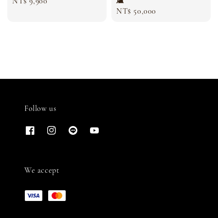
爐
Regular
NT$ 9,900
Regular
NT$ 50,000
price
price
Follow us
We accept