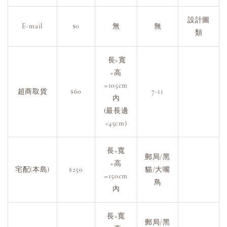
設計圖
E-mail
$0
無
無
類
長+寬
+高
=105cm
超商取貨
$60
7-11
內
(最長邊
<45cm)
長+寬
郵局/黑
+高
宅配(本島)
$250
貓/大嘴
=150cm
鳥
內
長+寬
郵局/黑