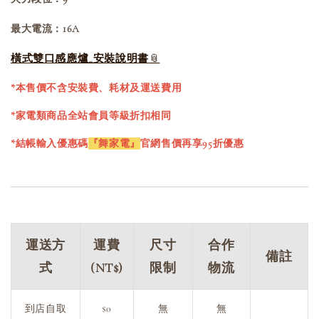
最大電流：16A
橫式雙口感應爐_安裝說明書
*本售價不含安裝費、耗材及運送費用
*家電類商品全站會員等級折扣相同
*結帳輸入優惠碼
『舞家電』
官網售價再享95折優惠
運送方
運費
尺寸
合作
備註
式
(NT$)
限制
物流
到店自取
$0
無
無