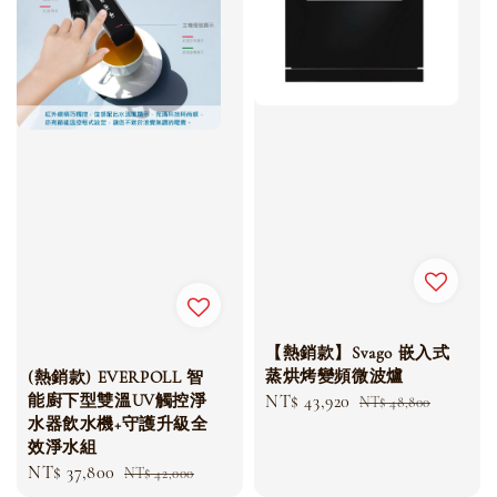
【熱銷款】Svago 嵌入式
蒸烘烤變頻微波爐
(熱銷款) EVERPOLL 智
Sale
NT$ 43,920
Regular
能廚下型雙溫UV觸控淨
NT$ 48,800
水器飲水機+守護升級全
price
price
效淨水組
Sale
NT$ 37,800
Regular
NT$ 42,000