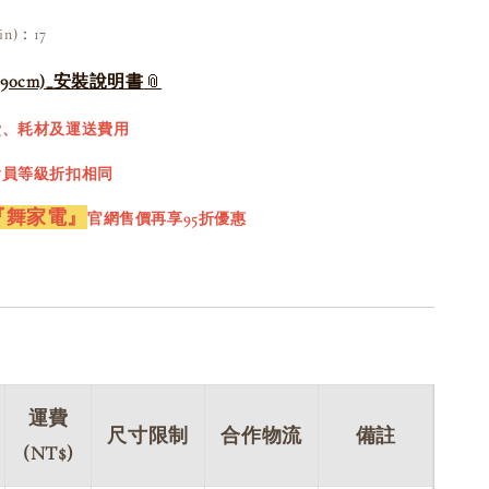
n)：17
0cm)_安裝說明書
費、耗材及運送費用
會員等級折扣相同
『舞家電』
官網售價再享95折優惠
運費
尺寸限制
合作物流
備註
(NT$)