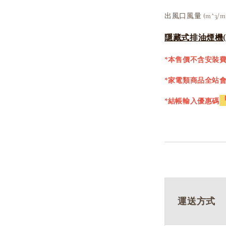
出風口風量 (m^3/mi
隱藏式排油煙機(9
*本售價不含安裝
*家電類商品全站
*結帳輸入優惠碼
運送方式