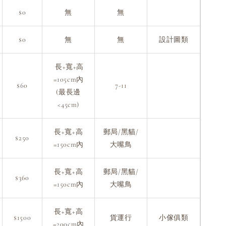
$0
無
無
$0
無
無
設計圖類
長+寬+高
=105cm內
$60
7-11
(最長邊
<45cm)
長+寬+高
郵局/黑貓/
$250
=150cm內
大嘴鳥
長+寬+高
郵局/黑貓/
$360
=150cm內
大嘴鳥
長+寬+高
$1500
貨運行
小傢俱類
=200cm內