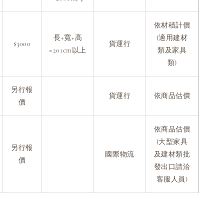
依材積計價
長+寬+高
(適用建材
$3000
貨運行
=201cm以上
類及家具
類)
另行報
貨運行
依商品估價
價
依商品估價
(大型家具
另行報
國際物流
及建材類批
價
發出口請洽
客服人員)