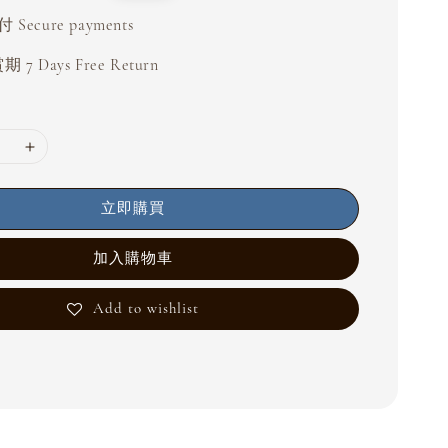
price
Secure payments
 7 Days Free Return
立即購買
加入購物車
Add to wishlist