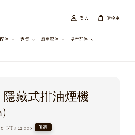
登入
購物車
配件
家電
廚房配件
浴室配件
go 隱藏式排油煙機
m)
00
Regular
優惠
NT$ 22,000