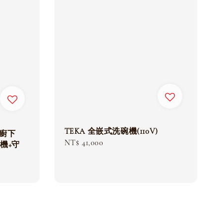
TEKA 全嵌式洗碗機(110V)
能廚下
Regular
NT$ 41,000
機+守
price