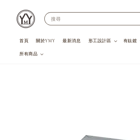
搜尋
首頁
關於YMY
最新消息
形工設計區
有鈦鍍
所有商品