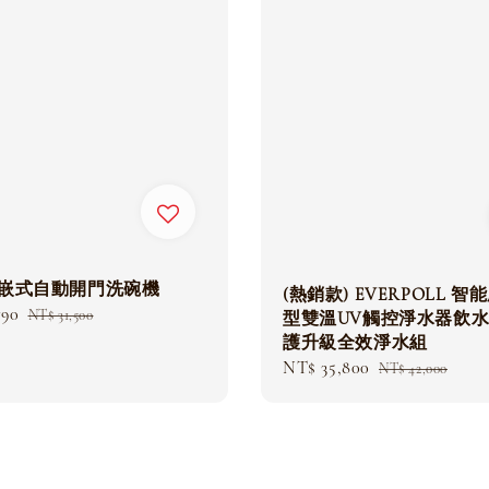
o半嵌式自動開門洗碗機
(熱銷款) EVERPOLL 智
790
Regular
NT$ 31,500
型雙溫UV觸控淨水器飲水
price
護升級全效淨水組
Sale
NT$ 35,800
Regular
NT$ 42,000
price
price