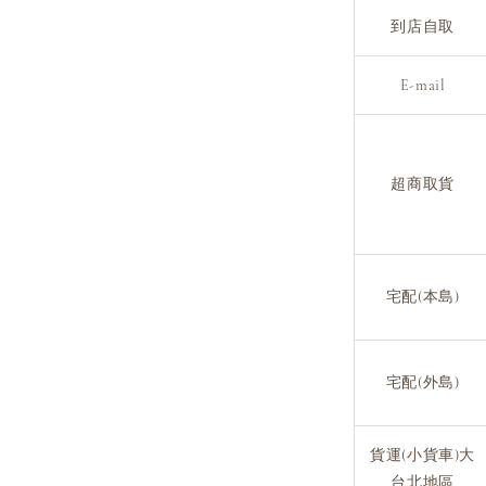
到店自取
E-mail
超商取貨
宅配(本島)
宅配(外島)
貨運(小貨車)大
台北地區