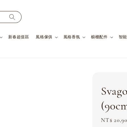
新春超值區
風格傢俱
風格香氛
櫥櫃配件
智能
Sva
(90c
Sale
NT$ 20,9