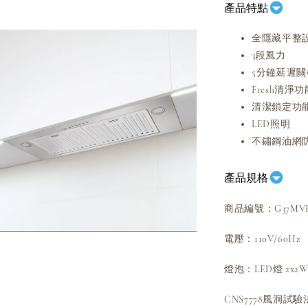
產品特點
全隱藏平整
3段風力
5分鐘延遲關
Fresh清淨功
清潔鎖定功
LED照明
不鏽鋼油網
產品規格
商品編號：G37MVR7
電壓：110V/60Hz
燈泡：LED燈 2x2
CNS7778風洞試驗法風