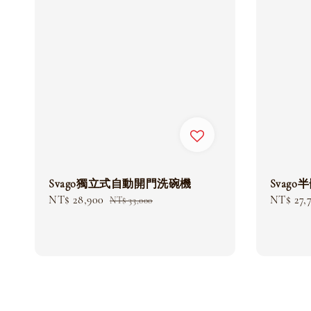
Svag
Svago獨立式自動開門洗碗機
Sale
NT$ 27,
Sale
NT$ 28,900
Regular
NT$ 33,000
price
price
price