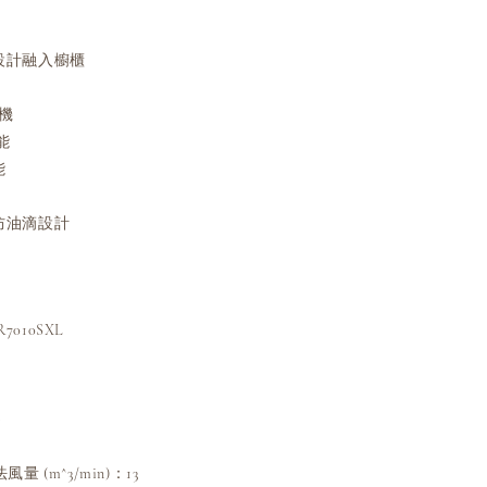
設計融入櫥櫃
機
能
能
防油滴設計
010SXL
W
量 (m^3/min)：13