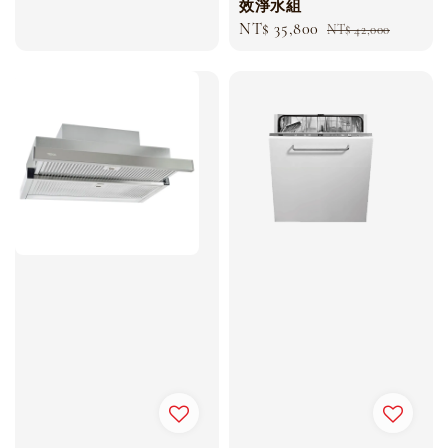
效淨水組
price
price
Sale
NT$ 35,800
Regular
NT$ 42,000
price
price