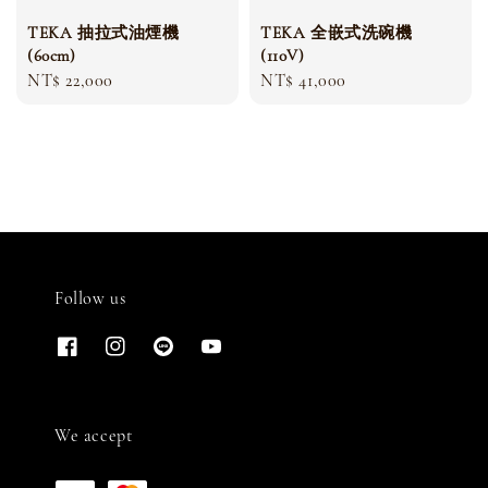
TEKA 抽拉式油煙機
TEKA 全嵌式洗碗機
(60cm)
(110V)
Regular
NT$ 22,000
Regular
NT$ 41,000
price
price
Follow us
We accept