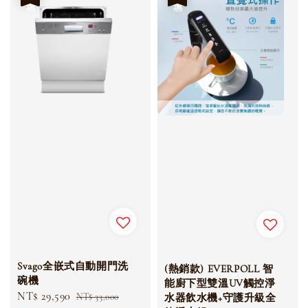
Svago全嵌式自動開門洗
(熱銷款) EVERPOLL 智
碗機
能廚下型雙溫UV觸控淨
Sale
NT$ 29,590
Regular
水器飲水機+守護升級全
NT$ 33,000