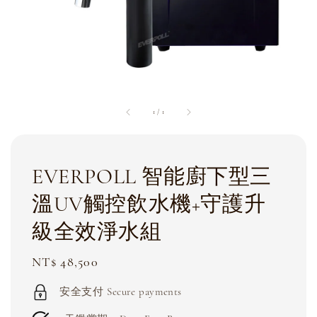
1
/
1
EVERPOLL 智能廚下型三
溫UV觸控飲水機+守護升
級全效淨水組
Regular
NT$ 48,500
price
安全支付 Secure payments