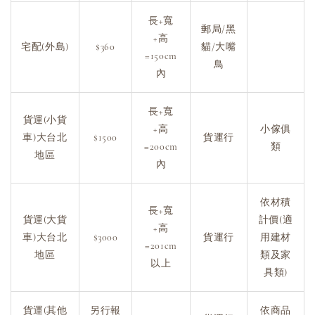
長+寬
郵局/黑
+高
宅配(外島)
$360
貓/大嘴
=150cm
鳥
內
長+寬
貨運(小貨
+高
小傢俱
車)大台北
$1500
貨運行
=200cm
類
地區
內
依材積
長+寬
貨運(大貨
計價(適
+高
車)大台北
$3000
貨運行
用建材
=201cm
地區
類及家
以上
具類)
貨運(其他
另行報
依商品