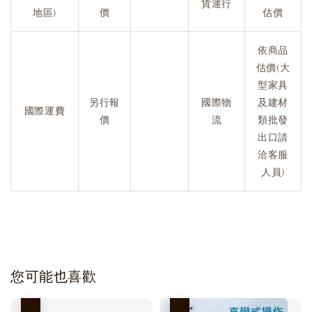
貨運行
地區)
價
估價
依商品
估價(大
型家具
另行報
國際物
及建材
國際運費
價
流
類批發
出口請
洽客服
人員)
您可能也喜歡
優惠
優惠