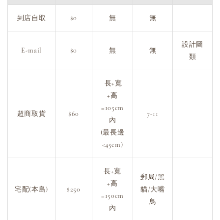
到店自取
$0
無
無
設計圖
E-mail
$0
無
無
類
長+寬
+高
=105cm
超商取貨
$60
7-11
內
(最長邊
<45cm)
長+寬
郵局/黑
+高
宅配(本島)
$250
貓/大嘴
=150cm
鳥
內