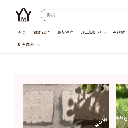
搜尋
首頁
關於YMY
最新消息
形工設計區
有鈦鍍
所有商品