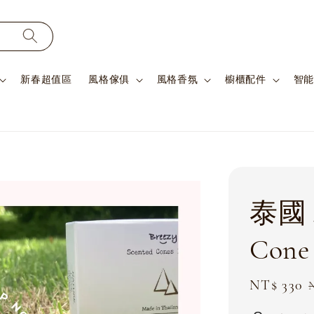
新春超值區
風格傢俱
風格香氛
櫥櫃配件
智能
泰國 
Cone
Sale
NT$ 330
price