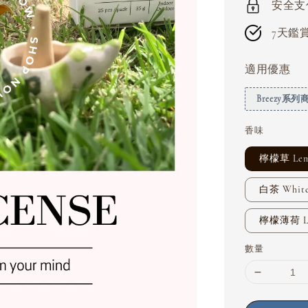
安全支付 
7天鑑賞期
適用優惠
Breezy系
香味
檸檬草 Lem
白茶 White
檸檬薄荷 Le
數量