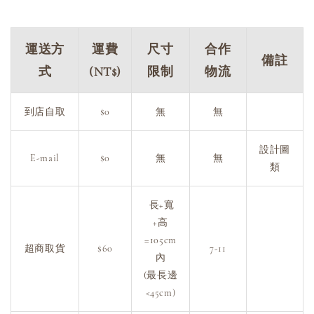
運送方
運費
尺寸
合作
備註
式
(NT$)
限制
物流
到店自取
$0
無
無
設計圖
E-mail
$0
無
無
類
長+寬
+高
=105cm
超商取貨
$60
7-11
內
(最長邊
<45cm)