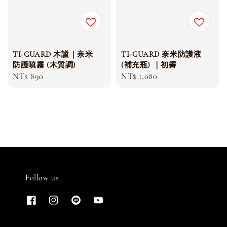
TI-GUARD 木謐｜奈米
TI-GUARD 奈米防護液
防護噴霧 (木質調)
(補充瓶) ｜初霽
Regular
NT$ 890
Regular
NT$ 1,080
price
price
Follow us