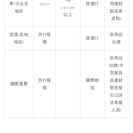
車)大台北
$3000
貨運行
用建材
=201cm
地區
類及家
以上
具類)
貨運(其他
另行報
依商品
貨運行
地區)
價
估價
依商品
估價(大
型家具
另行報
國際物
及建材
國際運費
價
流
類批發
出口請
洽客服
人員)