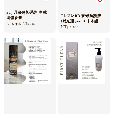
FTJ 丹麥冷杉系列 車載
TI-GUARD 奈米防護液
固體香膏
(補充瓶300ml) ｜木謐
Sale
NT$ 338
Regular
NT$ 450
Regular
NT$ 1,580
price
price
price