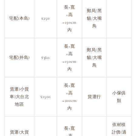
長+寬
郵局/黑
+高
宅配(本島)
$250
貓/大嘴
=150cm
鳥
內
長+寬
郵局/黑
+高
宅配(外島)
$360
貓/大嘴
=150cm
鳥
內
長+寬
貨運(小貨
+高
小傢俱
車)大台北
$1500
貨運行
=200cm
類
地區
內
依材積
長+寬
貨運(大貨
計價(適
+高