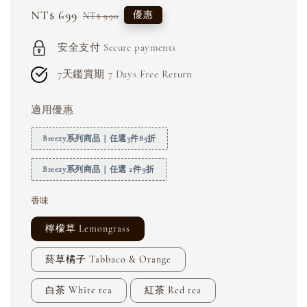
Sale
NT$ 699
Regular
優惠
NT$ 990
price
price
安全支付 Secure payments
7天鑑賞期 7 Days Free Return
適用優惠
Breezy系列商品｜任選3件85折
Breezy系列商品｜任選 2件9折
香味
檸檬草 Lemongrass
菸草橘子 Tabbaco & Orange
白茶 White tea
紅茶 Red tea