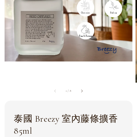
1
/
8
泰國 Breezy 室內藤條擴香
85ml