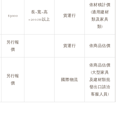
依材積計價
長+寬+高
(適用建材
$3000
貨運行
=201cm以上
類及家具
類)
另行報
貨運行
依商品估價
價
依商品估價
(大型家具
另行報
國際物流
及建材類批
價
發出口請洽
客服人員)