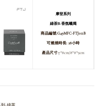
摩登系列
綠茶B-
香氛蠟燭
商品編號:G49MFC-FTJ011B
可燃燒時長: 28小時
產品尺寸:
7*8cm/8*8*9cm
系列-綠茶