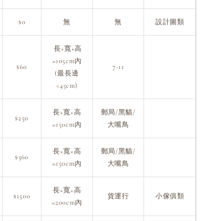
$0
無
無
設計圖類
長+寬+高
=105cm內
$60
7-11
(最長邊
<45cm)
長+寬+高
郵局/黑貓/
$250
=150cm內
大嘴鳥
長+寬+高
郵局/黑貓/
$360
=150cm內
大嘴鳥
長+寬+高
$1500
貨運行
小傢俱類
=200cm內