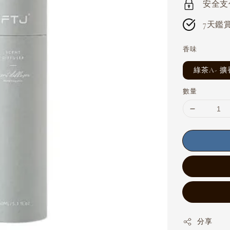
安全支付 
7天鑑賞期
香味
綠茶A- 
數量
分享