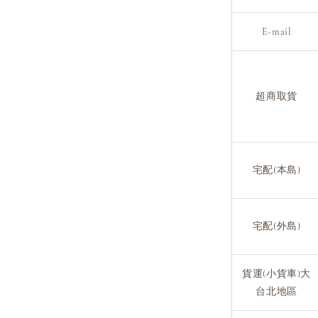
E-mail
超商取貨
宅配(本島)
宅配(外島)
貨運(小貨車)大
台北地區