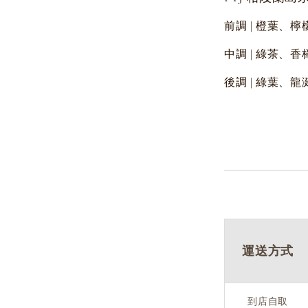
前調 | 橙葉、
中調 | 綠茶、
後調 | 綠葉、
運送方式
到店自取