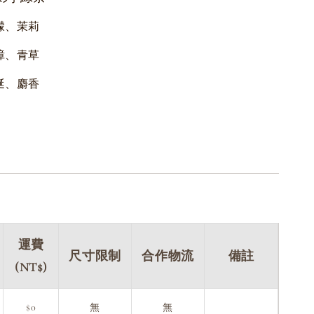
檸檬、茉莉
香樟、青草
龍涎、麝香
運費
尺寸限制
合作物流
備註
(NT$)
$0
無
無