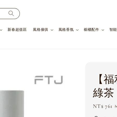
新春超值區
風格傢俱
風格香氛
櫥櫃配件
智能
【福
綠茶
Sale
NT$ 761
N
price