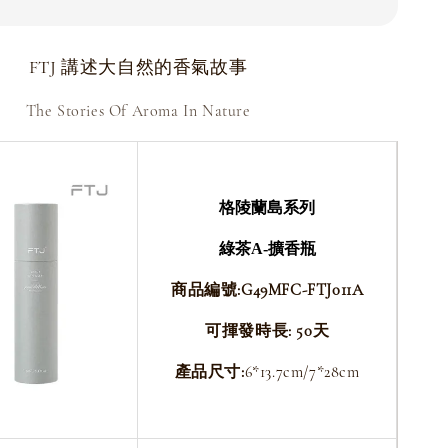
FTJ 講述大自然的香氣故事
The Stories Of Aroma In Nature
格陵蘭島系列
綠茶A-
擴香瓶
商品編號:G49MFC-FTJ011A
可揮發時長: 50天
產品尺寸:
6*13.7cm/7*28cm