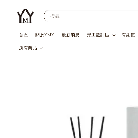
搜尋
首頁
關於YMY
最新消息
形工設計區
有鈦鍍
所有商品