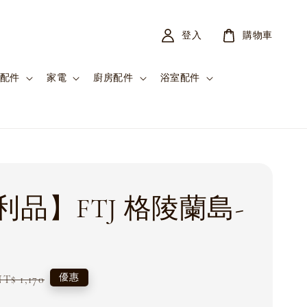
登入
購物車
配件
家電
廚房配件
浴室配件
利品】FTJ 格陵蘭島-
Regular
優惠
T$ 1,170
price