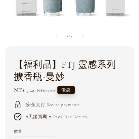
1
/
1
【福利品】FTJ 靈感系列
擴香瓶-曼妙
Sale
NT$ 722
Regular
優惠
NT$ 1,110
price
price
安全支付 Secure payments
7天鑑賞期 7 Days Free Return
數量