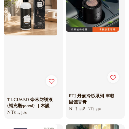
FTJ 丹麥冷杉系列 車載
TI-GUARD 奈米防護液
固體香膏
(補充瓶300ml) ｜木謐
Sale
NT$ 338
Regular
NT$ 450
Regular
NT$ 1,580
price
price
price