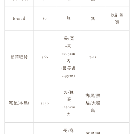
設計圖
E-mail
$0
無
無
類
長+寬
+高
=105cm
超商取貨
$60
7-11
內
(最長邊
<45cm)
長+寬
郵局/黑
+高
宅配(本島)
$250
貓/大嘴
=150cm
鳥
內
長+寬