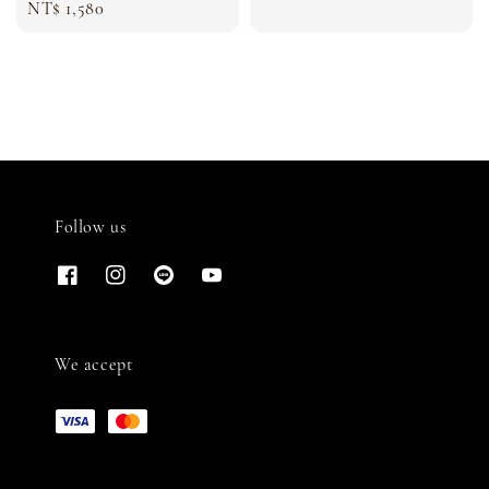
Regular
NT$ 1,580
price
price
Follow us
We accept