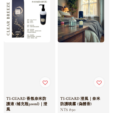
TI-GUARD 香氛奈米防
TI-GUARD 澄風｜奈米
護液 (補充瓶300ml)｜澄
防護噴霧 (偽體香)
風
Regular
NT$ 890