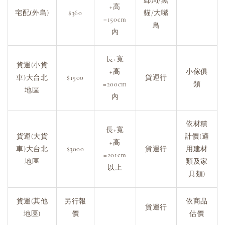
郵局/黑
+高
宅配(外島)
$360
貓/大嘴
=150cm
鳥
內
長+寬
貨運(小貨
+高
小傢俱
車)大台北
$1500
貨運行
=200cm
類
地區
內
依材積
長+寬
貨運(大貨
計價(適
+高
車)大台北
$3000
貨運行
用建材
=201cm
地區
類及家
以上
具類)
貨運(其他
另行報
依商品
貨運行
地區)
價
估價