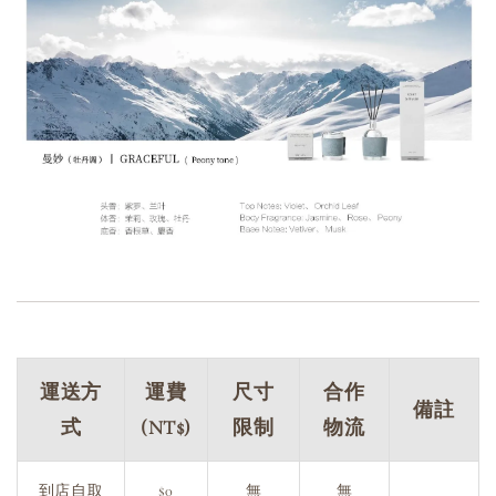
運送方
運費
尺寸
合作
備註
式
(NT$)
限制
物流
到店自取
$0
無
無