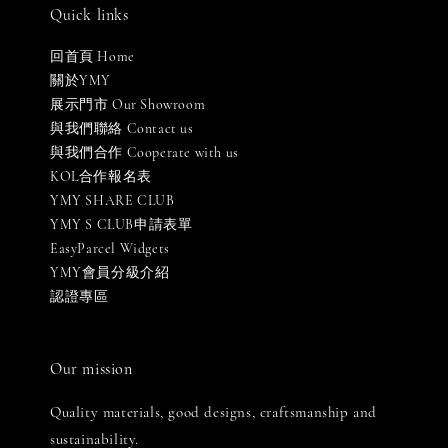
Quick links
回首頁 Home
關於YMY
展示門市 Our Showroom
與我們聯絡 Contact us
與我們合作 Cooperate with us
KOL合作報名表
YMY SHARE CLUB
YMY S CLUB申請表單
EasyParcel Widgets
YMY會員分級介紹
認證專區
Our mission
Quality materials, good designs, craftsmanship and
sustainability.