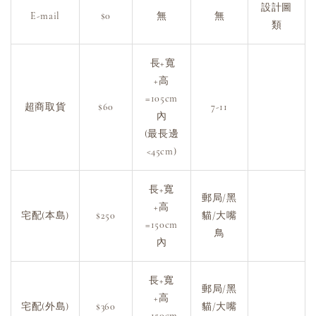
設計圖
E-mail
$0
無
無
類
長+寬
+高
=105cm
超商取貨
$60
7-11
內
(最長邊
<45cm)
長+寬
郵局/黑
+高
宅配(本島)
$250
貓/大嘴
=150cm
鳥
內
長+寬
郵局/黑
+高
宅配(外島)
$360
貓/大嘴
=150cm