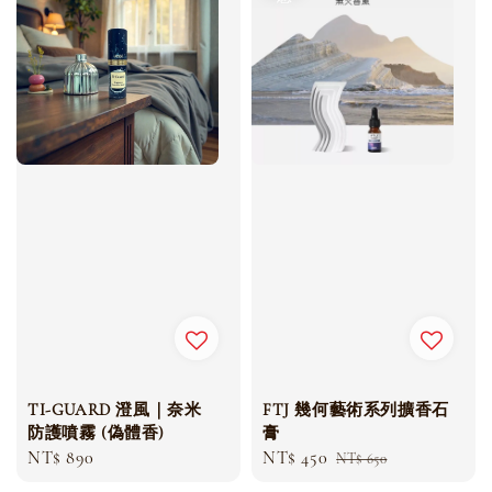
TI-GUARD 澄風｜奈米
FTJ 幾何藝術系列擴香石
防護噴霧 (偽體香)
膏
Regular
NT$ 890
Sale
NT$ 450
Regular
NT$ 650
price
price
price