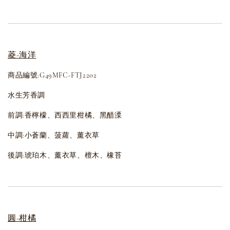
菱-海洋
商品編號:G49MFC-FTJ2202
水生芳香調
前調:香檸檬、西西里柑橘、黑醋溧
中調:小蒼蘭、菠蘿、薰衣草
後調:琥珀木、薰衣草、檀木、橡苔
圓-柑橘