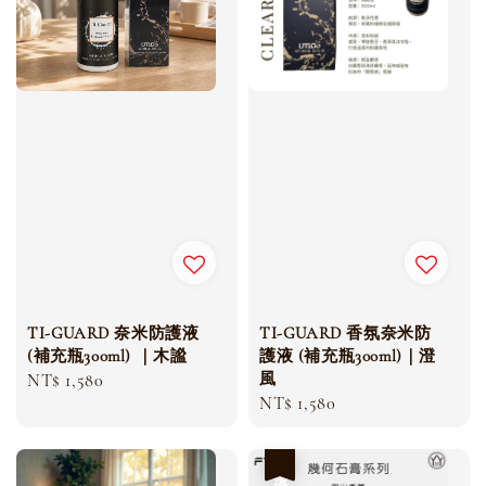
TI-GUARD 奈米防護液
TI-GUARD 香氛奈米防
(補充瓶300ml) ｜木謐
護液 (補充瓶300ml)｜澄
風
Regular
NT$ 1,580
Regular
NT$ 1,580
price
price
優惠