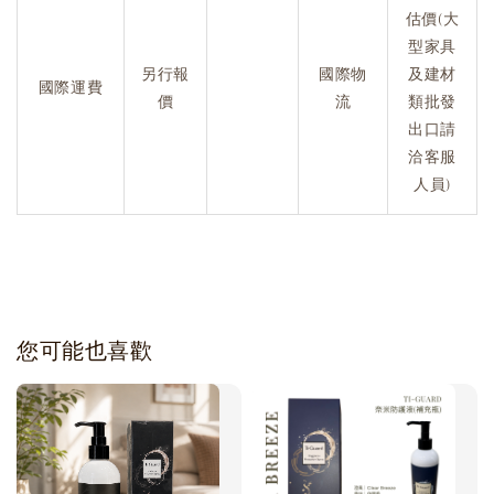
估價(大
型家具
另行報
國際物
及建材
國際運費
價
流
類批發
出口請
洽客服
人員)
您可能也喜歡