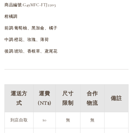
商品編號:G49MFC-FTJ2203
柑橘調
前調:葡萄柚、黑加侖、橘子
中調:橙花、玫瑰、薄荷
後調:琥珀、香根草、鳶尾花
運送方
運費
尺寸
合作
備註
式
(NT$)
限制
物流
到店自取
$0
無
無