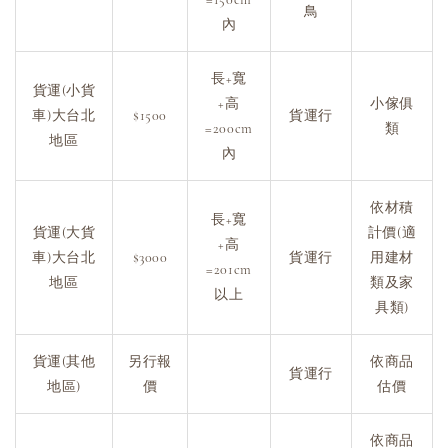
鳥
內
長+寬
貨運(小貨
+高
小傢俱
車)大台北
$1500
貨運行
=200cm
類
地區
內
依材積
長+寬
貨運(大貨
計價(適
+高
車)大台北
$3000
貨運行
用建材
=201cm
地區
類及家
以上
具類)
貨運(其他
另行報
依商品
貨運行
地區)
價
估價
依商品