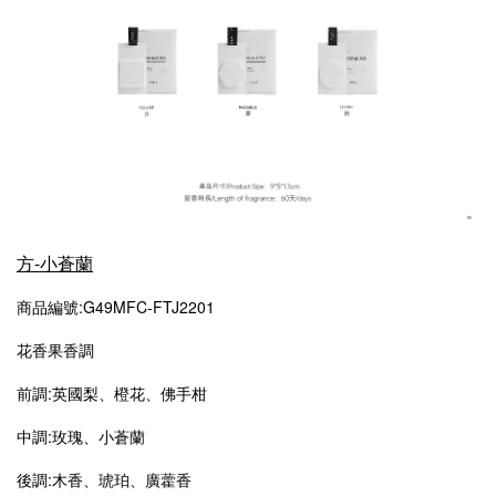
方-小蒼蘭
商品編號:G49MFC-FTJ2201
花香果香調
前調:英國梨、橙花、佛手柑
中調:玫瑰、小蒼蘭
後調:木香、琥珀、廣藿香