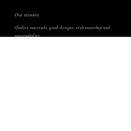
Our mission
Quality materials, good designs, craftsmanship and
sustainability.
有木有國際股份有限公司
統一編號: 90576069
LINE客服: 週一至週五 [ 10:00-18:30 ]
Copyright © 2022 YMY International Co., Ltd. All rights reserved.