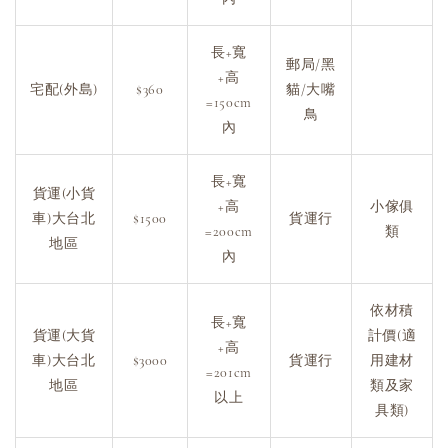
長+寬
郵局/黑
+高
宅配(外島)
$360
貓/大嘴
=150cm
鳥
內
長+寬
貨運(小貨
+高
小傢俱
車)大台北
$1500
貨運行
=200cm
類
地區
內
依材積
長+寬
貨運(大貨
計價(適
+高
車)大台北
$3000
貨運行
用建材
=201cm
地區
類及家
以上
具類)