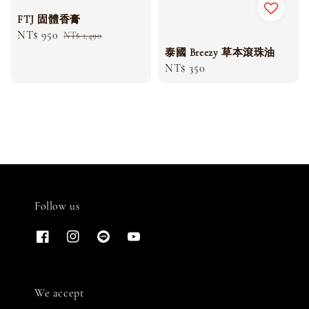
FTJ 固體香膏
Sale
NT$ 950
Regular
NT$ 1,490
price
price
泰國 Breezy 草本滾珠油
Regular
NT$ 350
price
Follow us
We accept