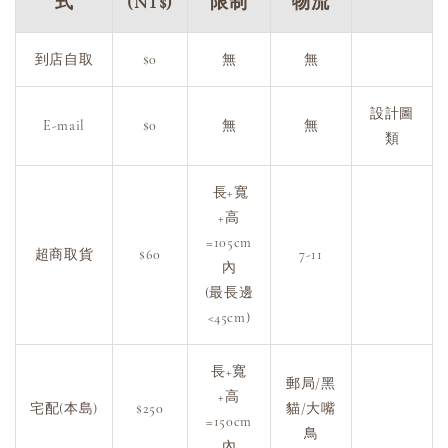
式
(NT$)
限制
物流
到店自取
$0
無
無
設計圖
E-mail
$0
無
無
類
長+寬
+高
=105cm
超商取貨
$60
7-11
內
(最長邊
<45cm)
長+寬
郵局/黑
+高
宅配(本島)
$250
貓/大嘴
=150cm
鳥
內