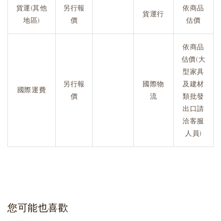
貨運(其他
另行報
依商品
貨運行
地區)
價
估價
依商品
估價(大
型家具
另行報
國際物
及建材
國際運費
價
流
類批發
出口請
洽客服
人員)
您可能也喜歡