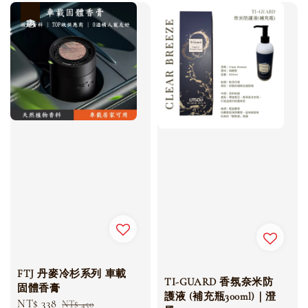
優惠
FTJ 丹麥冷杉系列 車載
TI-GUARD 香氛奈米防
固體香膏
護液 (補充瓶300ml)｜澄
Sale
NT$ 338
Regular
NT$ 450