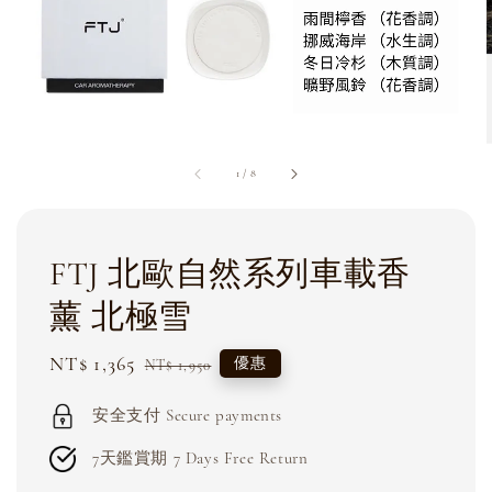
1
/
8
FTJ 北歐自然系列車載香
薰 北極雪
Sale
NT$ 1,365
Regular
優惠
NT$ 1,950
price
price
安全支付 Secure payments
7天鑑賞期 7 Days Free Return