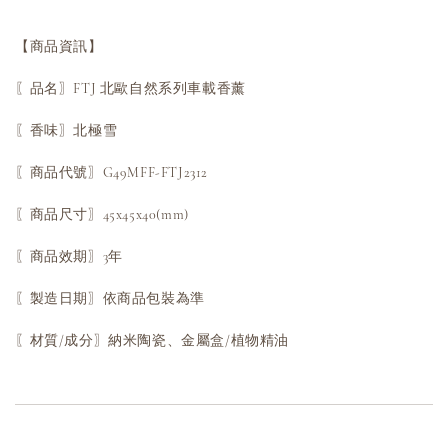
【商品資訊】
〖品名〗FTJ 北歐自然系列車載香薰
〖香味〗北極雪
〖商品代號〗G49MFF-FTJ2312
〖商品尺寸〗45x45x40(mm)
〖商品效期〗3年
〖製造日期〗依商品包裝為準
〖材質/成分〗納米陶瓷、金屬盒/植物精油