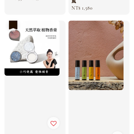
風
price
price
Regular
NT$ 1,580
price
優惠