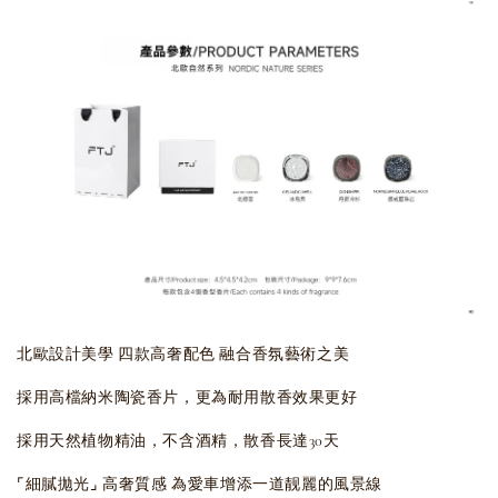
北歐設計美學 四款高奢配色 融合香氛藝術之美
採用高檔納米陶瓷香片，更為耐用散香效果更好
採用天然植物精油，不含酒精，散香長達30天
⌜細膩拋光⌟ 高奢質感 為愛車增添一道靓麗的風景線