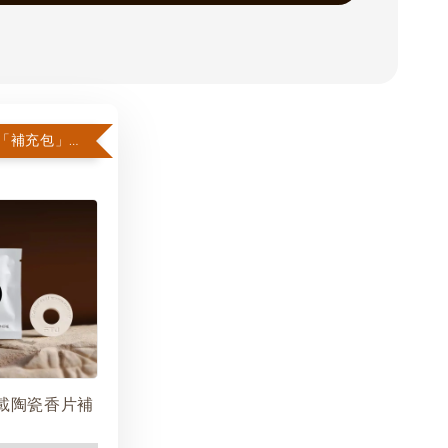
超值加價購「補充包」$39
 車載陶瓷香片補