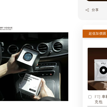
分享
FTJ
充包