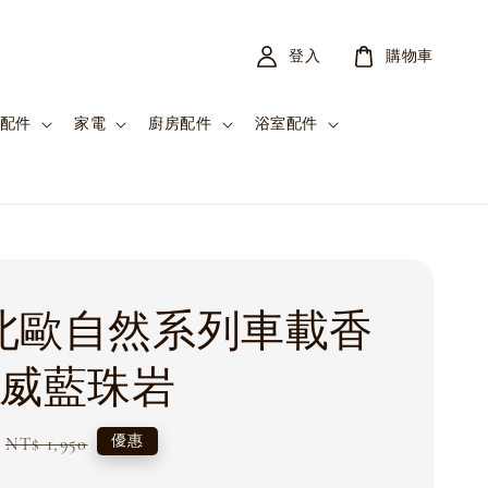
登入
購物車
配件
家電
廚房配件
浴室配件
J 北歐自然系列車載香
挪威藍珠岩
Regular
優惠
NT$ 1,950
price