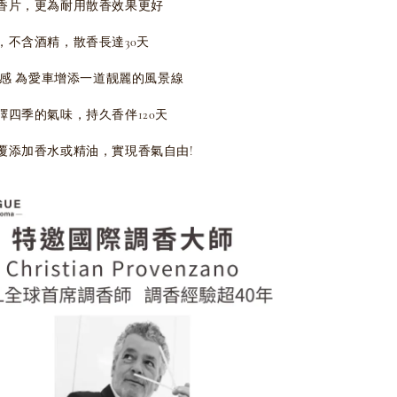
香片，更為耐用散香效果更好
，不含酒精，散香長達30天
質感 為愛車增添一道靓麗的風景線
繹四季的氣味，持久香伴120天
覆添加香水或精油，實現香氣自由!