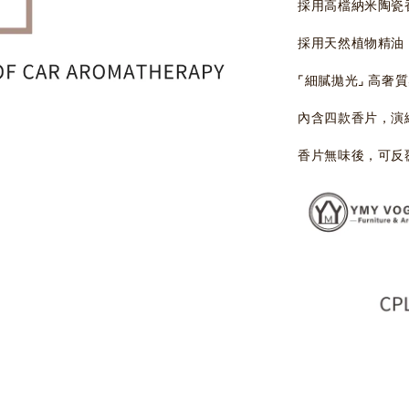
採用高檔納米陶瓷
採用天然植物精油
⌜細膩拋光⌟ 高奢
內含四款香片，演
香片無味後，可反