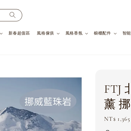
新春超值區
風格傢俱
風格香氛
櫥櫃配件
智能
FT
薰 
Sale
NT$ 1,365
price