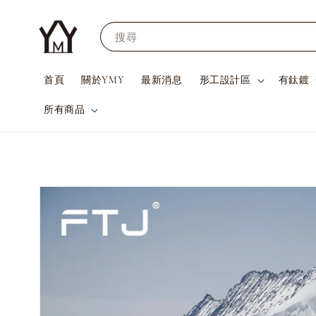
搜尋
首頁
關於YMY
最新消息
形工設計區
有鈦鍍
所有商品