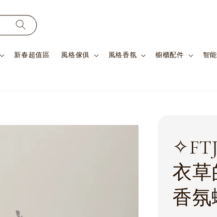
新春超值區
風格傢俱
風格香氛
櫥櫃配件
智能
✧FT
衣草
香氛