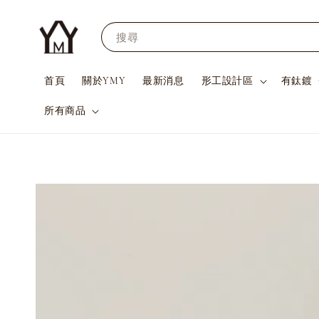
搜尋
首頁
關於YMY
最新消息
形工設計區
有鈦鍍
所有商品