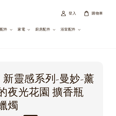
登入
購物車
配件
家電
廚房配件
浴室配件
J 新靈感系列-曼妙-薰
的夜光花園 擴香瓶
蠟燭