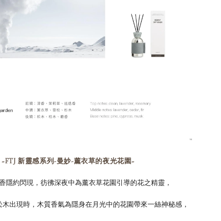
~FTJ 新靈感系列-曼妙-薰衣草的夜光花園~
香隱約閃現，彷彿深夜中為薰衣草花園引導的花之精靈，
松木出現時，木質香氣為隱身在月光中的花園帶來一絲神秘感，