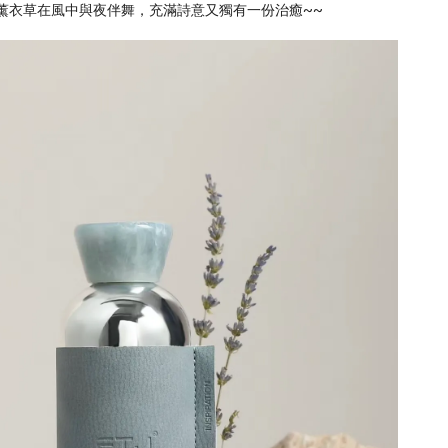
薰衣草在風中與夜伴舞，充滿詩意又獨有一份治癒~~