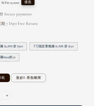
Regular
優惠
NT$ 2,100
price
Secure payments
 7 Days Free Return
$2,888 折 $300
FTJ指定香氛滿 $1,888 折 $150
$999折50
香瓶
曼妙B-香氛蠟燭