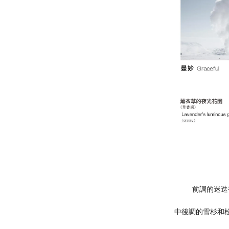
前調的迷迭
中後調的雪杉和