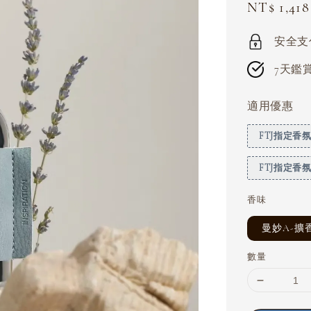
Sale
NT$ 1,418
price
安全支付 
7天鑑賞期
適用優惠
FTJ指定香氛滿 
FTJ指定香氛滿
香味
曼妙A-擴
數量