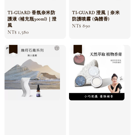
TI-GUARD 香氛奈米防
TI-GUARD 澄風｜奈米
護液 (補充瓶300ml)｜澄
防護噴霧 (偽體香)
風
Regular
NT$ 890
Regular
NT$ 1,580
price
price
優惠
優惠