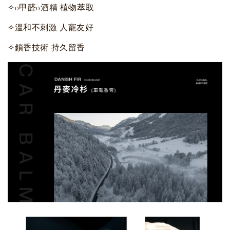
✧0甲醛0酒精 植物萃取
✧溫和不刺激 人寵友好
✧鎖香技術 持久留香