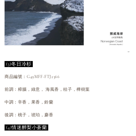
(3)冬日冷杉
商品編號：G49MFF-FTJ2366
前調：樟腦，綠意， 海風香，桔子，樺樹葉
中調：辛香，果香，鈴蘭
後調：桃子，琥珀，麝香
(4)情迷醉梨小蒼蘭