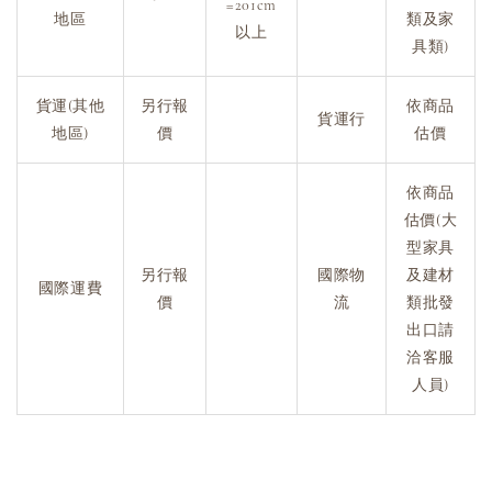
=201cm
地區
類及家
以上
具類)
貨運(其他
另行報
依商品
貨運行
地區)
價
估價
依商品
估價(大
型家具
另行報
國際物
及建材
國際運費
價
流
類批發
出口請
洽客服
人員)