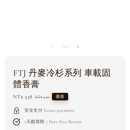
1
/
6
FTJ 丹麥冷杉系列 車載固
體香膏
Sale
NT$ 338
Regular
優惠
NT$ 450
price
price
安全支付 Secure payments
7天鑑賞期 7 Days Free Return