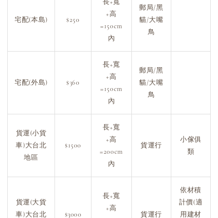
長+寬
郵局/黑
+高
宅配(本島)
$250
貓/大嘴
=150cm
鳥
內
長+寬
郵局/黑
+高
宅配(外島)
$360
貓/大嘴
=150cm
鳥
內
長+寬
貨運(小貨
+高
小傢俱
車)大台北
$1500
貨運行
=200cm
類
地區
內
依材積
長+寬
貨運(大貨
計價(適
+高
車)大台北
$3000
貨運行
用建材