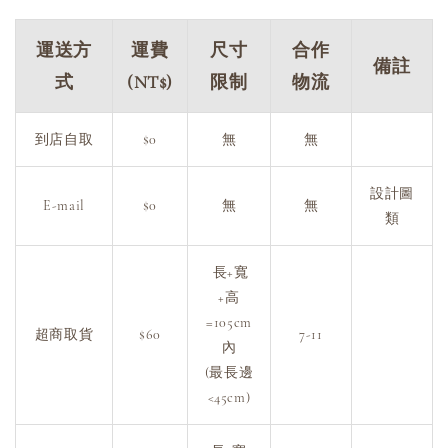
運送方
運費
尺寸
合作
備註
式
(NT$)
限制
物流
到店自取
$0
無
無
設計圖
E-mail
$0
無
無
類
長+寬
+高
=105cm
超商取貨
$60
7-11
內
(最長邊
<45cm)