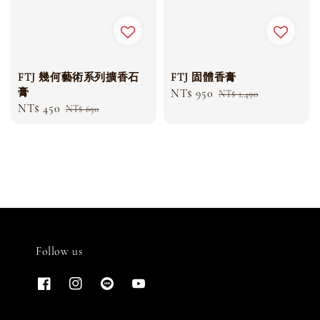
FTJ 幾何藝術系列擴香石
FTJ 固體香膏
膏
Sale
NT$ 950
Regular
NT$ 1,490
Sale
NT$ 450
Regular
NT$ 650
price
price
price
price
Follow us