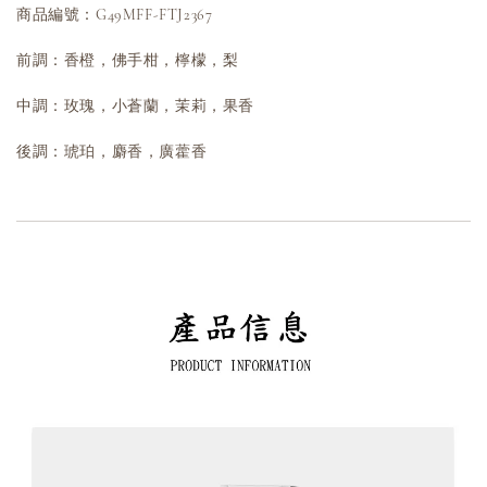
商品編號：G49MFF-FTJ2367
前調：香橙，佛手柑，檸檬，梨
中調：玫瑰，小蒼蘭，茉莉，果香
後調：琥珀，麝香，廣藿香