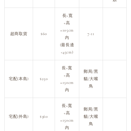
長+寬
+高
=105cm
超商取貨
$60
7-11
內
(最長邊
<45cm)
長+寬
郵局/黑
+高
宅配(本島)
$250
貓/大嘴
=150cm
鳥
內
長+寬
郵局/黑
+高
宅配(外島)
$360
貓/大嘴
=150cm
鳥
內