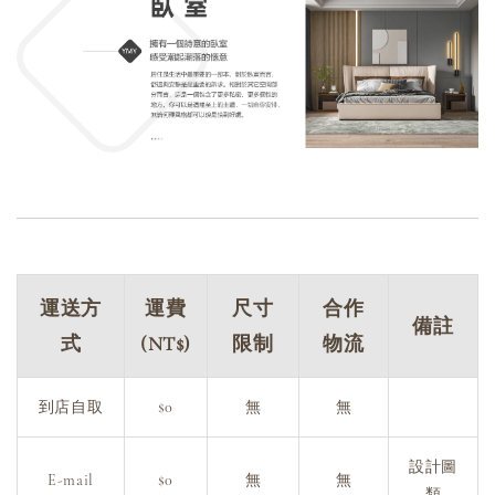
運送方
運費
尺寸
合作
備註
式
(NT$)
限制
物流
到店自取
$0
無
無
設計圖
E-mail
$0
無
無
類