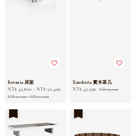
Revania 床架
Xantheria 實木茶几
Sale
NT$ 42,800
-
NT$ 50,400
Regular
Sale
NT$ 45,990
Regular
NT$ 99,000
price
price
price
price
NT$ 71,000
-
NT$ 72,000
優惠
優惠