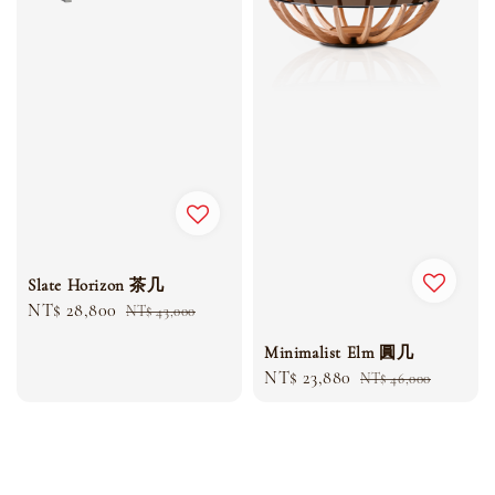
Slate Horizon 茶几
Sale
NT$ 28,800
Regular
NT$ 43,000
price
price
Minimalist Elm 圓几
Sale
NT$ 23,880
Regular
NT$ 46,000
price
price