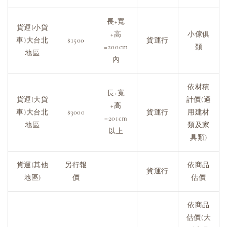
長+寬
貨運(小貨
+高
小傢俱
車)大台北
$1500
貨運行
=200cm
類
地區
內
依材積
長+寬
貨運(大貨
計價(適
+高
車)大台北
$3000
貨運行
用建材
=201cm
地區
類及家
以上
具類)
貨運(其他
另行報
依商品
貨運行
地區)
價
估價
依商品
估價(大