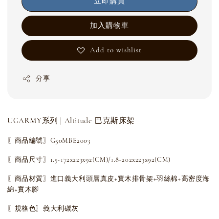
立即購買
加入購物車
Add to wishlist
分享
UGARMY系列 | Altitude 巴克斯床架
〖商品編號〗G50MBE2003
〖商品尺寸〗1.5-172x223x92(CM)/
1.8-202x223x92(CM)
〖商品材質〗進口義大利頭層真皮+實木排骨架+羽絲棉+高密度海
綿+實木腳
〖規格色〗義大利碳灰