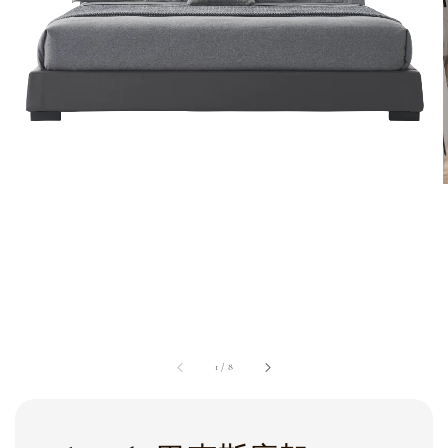
1
/
8