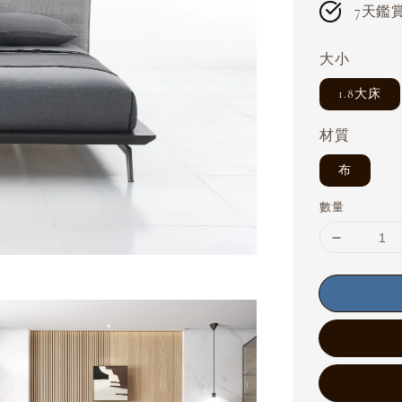
7天鑑賞期
大小
1.8大床
材質
布
數量