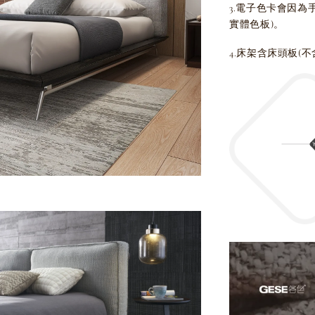
3.電子色卡會因
實體色板)。
4.床架含床頭板(不