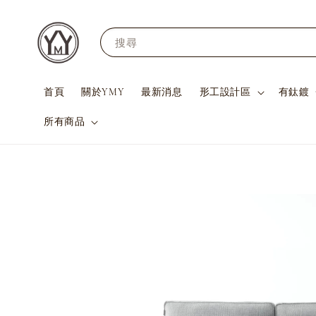
搜尋
首頁
關於YMY
最新消息
形工設計區
有鈦鍍
所有商品