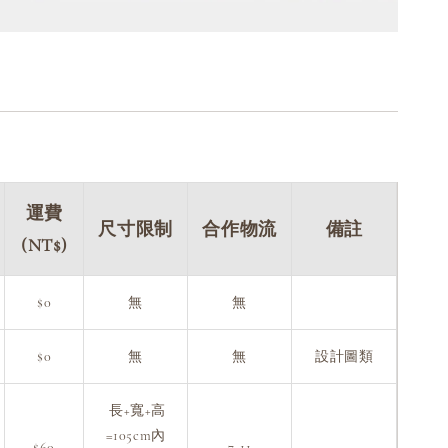
運費
尺寸限制
合作物流
備註
(NT$)
$0
無
無
$0
無
無
設計圖類
長+寬+高
=105cm內
$60
7-11