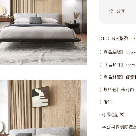
分享
DIDONA系列 | B
〖商品編號〗G50MB
〖商品尺寸〗202x22
〖商品材質〗優質
〖規格色〗米可白
〖備註〗
1.可選色訂製
2.本公司傢俱類產