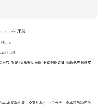
eacontide 床架
E2022
4x88(CM)
棉麻布+羽絲棉+高密度海綿+不銹鋼框架腳+鐵板包馬銨硬皮
品90%為接單生產，交期約為50-60工作天，急單請洽詢客服。