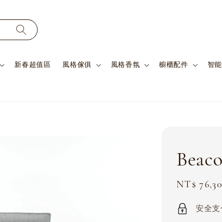
新春超值區
風格傢俱
風格香氛
櫥櫃配件
智能
Beac
Sale
NT$ 76,3
price
安全支付 