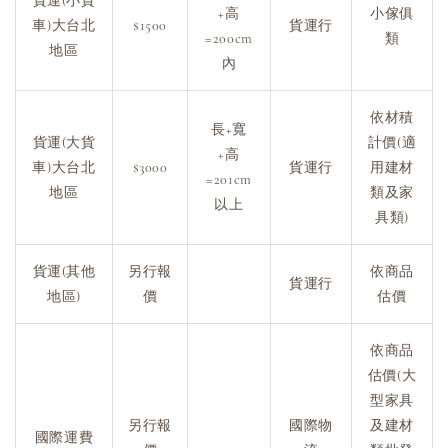
貨運(小貨
+高
小傢俱
車)大台北
$1500
貨運行
=200cm
類
地區
內
依材積
長+寬
貨運(大貨
計價(適
+高
車)大台北
$3000
貨運行
用建材
=201cm
地區
類及家
以上
具類)
貨運(其他
另行報
依商品
貨運行
地區)
價
估價
依商品
估價(大
型家具
另行報
國際物
及建材
國際運費