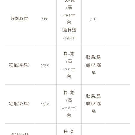
+高
=105cm
超商取貨
$60
7-11
內
(最長邊
<45cm)
長+寬
郵局/黑
+高
宅配(本島)
$250
貓/大嘴
=150cm
鳥
內
長+寬
郵局/黑
+高
宅配(外島)
$360
貓/大嘴
=150cm
鳥
內
長+寬