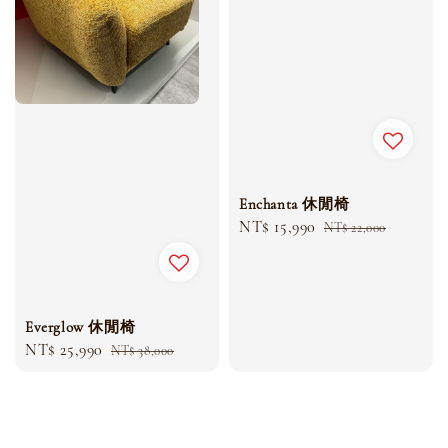
Enchanta 休閒椅
Sale
NT$ 15,990
Regular
NT$ 22,000
price
price
Everglow 休閒椅
Sale
NT$ 25,990
Regular
NT$ 38,000
price
price