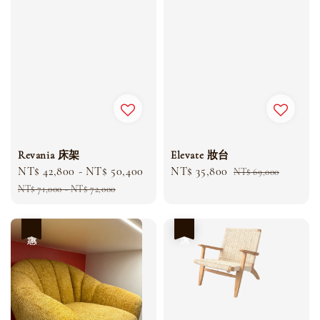
Revania 床架
Elevate 妝台
Sale
NT$ 42,800
-
NT$ 50,400
Regular
Sale
NT$ 35,800
Regular
NT$ 69,000
price
price
price
price
NT$ 71,000
-
NT$ 72,000
優惠
優惠