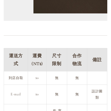
運送方
運費
尺寸
合作
備註
式
(NT$)
限制
物流
到店自取
$0
無
無
設計圖
E-mail
$0
無
無
類
長+寬