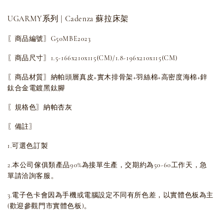
UGARMY系列 | Cadenza 蘇拉床架
〖商品編號〗G50MBE2023
〖商品尺寸〗1.5-166x210x115(CM)/
1.8-196x210x115(CM)
〖商品材質〗納帕頭層真皮+實木排骨架+羽絲棉+高密度海棉+鋅
鈦合金電鍍黑鈦腳
〖規格色〗納帕杏灰
〖備註〗
1.可選色訂製
2.本公司傢俱類產品90%為接單生產，交期約為50-60工作天，急
單請洽詢客服。
3.電子色卡會因為手機或電腦設定不同有所色差，以實體色板為主
(歡迎參觀門市實體色板)。