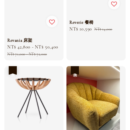
Reverie 餐椅
Sale
NT$ 10,590
Regular
NT$ 14,000
price
price
Revania 床架
Sale
NT$ 42,800
-
NT$ 50,400
Regular
price
price
NT$ 71,000
-
NT$ 72,000
優惠
優惠