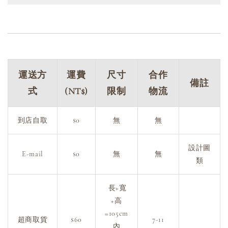
運送方
運費
尺寸
合作
備註
式
(NT$)
限制
物流
到店自取
$0
無
無
設計圖
E-mail
$0
無
無
類
長+寬
+高
=105cm
超商取貨
$60
7-11
內