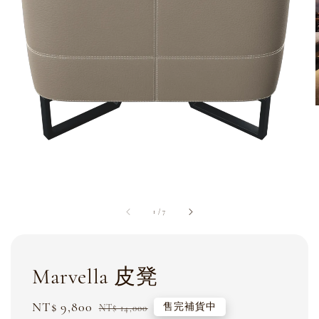
1
/
7
Marvella 皮凳
Sale
NT$ 9,800
Regular
售完補貨中
NT$ 14,000