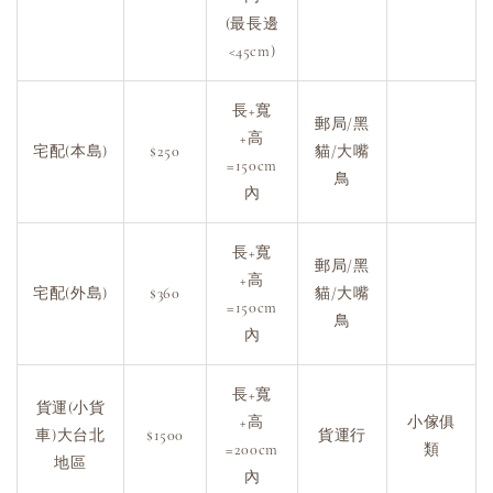
(最長邊
<45cm)
長+寬
郵局/黑
+高
宅配(本島)
$250
貓/大嘴
=150cm
鳥
內
長+寬
郵局/黑
+高
宅配(外島)
$360
貓/大嘴
=150cm
鳥
內
長+寬
貨運(小貨
+高
小傢俱
車)大台北
$1500
貨運行
=200cm
類
地區
內