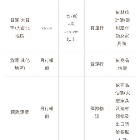
依材積
長+寬
貨運(大貨
計價(適
+高
車)大台北
$3000
貨運行
用建材
=201cm
地區
類及家
以上
具類)
貨運(其他
另行報
依商品
貨運行
地區)
價
估價
依商品
估價(大
型家具
另行報
國際物
及建材
國際運費
價
流
類批發
出口請
洽客服
人員)