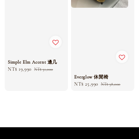
Simple Elm Accent 邊几
Sale
NT$ 19,990
Regular
NT$ 31,000
price
price
Everglow 休閒椅
Sale
NT$ 25,990
Regular
NT$ 38,000
price
price