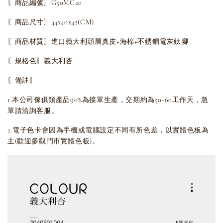
〖商品編號〗G50MC20
〖商品尺寸〗44x40x42(CM)
〖商品材質〗進口義大利頭層真皮+海棉+不銹鋼電灰鈦腳
〖規格色〗義大利杏
〖備註〗
1.本公司傢俱類產品90%為接單生產，交期約為50-60工作天，急
單請洽詢客服。
2.電子色卡會因為手機或電腦設定不同有所色差，以實體色板為
主(歡迎參觀門市實體色板)。