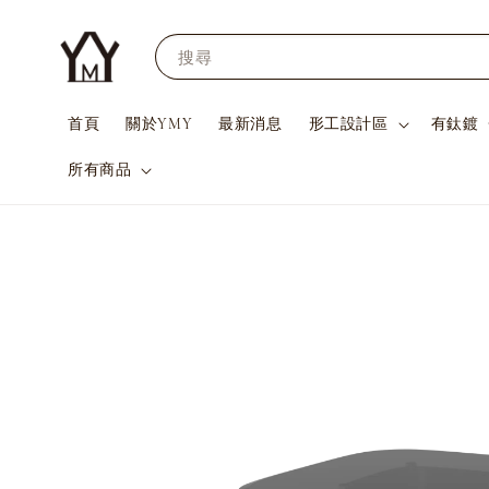
搜尋
首頁
關於YMY
最新消息
形工設計區
有鈦鍍
所有商品