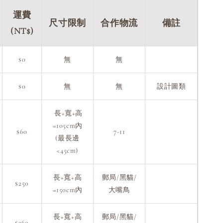
運費
尺寸限制
合作物流
備註
(NT$)
$0
無
無
$0
無
無
設計圖類
長+寬+高
=105cm內
$60
7-11
(最長邊
<45cm)
長+寬+高
郵局/黑貓/
$250
=150cm內
大嘴鳥
長+寬+高
郵局/黑貓/
$360