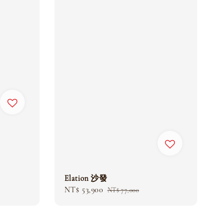
Elation 沙發
Sale
NT$ 53,900
Regular
NT$ 77,000
price
price