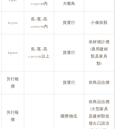
=150cm內
大嘴鳥
長+寬+高
$1500
貨運行
小傢俱類
=200cm內
依材積計價
長+寬+高
(適用建材
$3000
貨運行
=201cm以上
類及家具
類)
另行報
貨運行
依商品估價
價
依商品估價
(大型家具
另行報
國際物流
及建材類批
價
發出口請洽