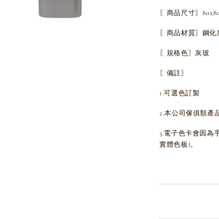
〖商品尺寸〗80x80x
〖商品材質〗鋼化
〖規格色〗灰玻
〖備註〗
1.可選色訂製
2.本公司傢俱類產
3.電子色卡會因
實體色板)。