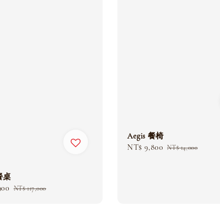
Aegis 餐椅
Sale
NT$ 9,800
Regular
NT$ 14,000
price
price
 餐桌
900
Regular
NT$ 117,000
price