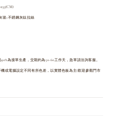
33(CM)
灰玻+不銹鋼灰鈦拉絲
品90%為接單生產，交期約為50-60工作天，急單請洽詢客服。
為手機或電腦設定不同有所色差，以實體色板為主(歡迎參觀門市