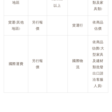
地區
類及家
以上
具類)
貨運(其他
另行報
依商品
貨運行
地區)
價
估價
依商品
估價(大
型家具
另行報
國際物
及建材
國際運費
價
流
類批發
出口請
洽客服
人員)