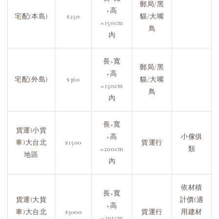
郵局/黑
+高
宅配(本島)
$250
貓/大嘴
=150cm
鳥
內
長+寬
郵局/黑
+高
宅配(外島)
$360
貓/大嘴
=150cm
鳥
內
長+寬
貨運(小貨
+高
小傢俱
車)大台北
$1500
貨運行
=200cm
類
地區
內
依材積
長+寬
貨運(大貨
計價(適
+高
車)大台北
$3000
貨運行
用建材
=201cm