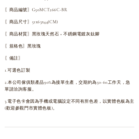
〖商品編號〗G50MCT266C-BR
〖商品尺寸〗51x63x44(CM)
〖商品材質〗黑玫瑰天然石 + 不銹鋼電鍍灰鈦腳
〖規格色〗黑玫瑰
〖備註〗
1.可選色訂製
2.本公司傢俱類產品90%為接單生產，交期約為50-60工作天，急
單請洽詢客服。
3.電子色卡會因為手機或電腦設定不同有所色差，以實體色板為主
(歡迎參觀門市實體色板)。