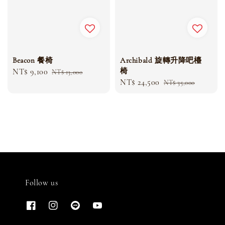
Beacon 餐椅
Archibald 旋轉升降吧檯
椅
Sale
NT$ 9,100
Regular
NT$ 13,000
Sale
NT$ 24,500
Regular
price
price
NT$ 35,000
price
price
Follow us