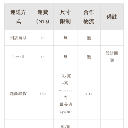
運送方
運費
尺寸
合作
備註
式
(NT$)
限制
物流
到店自取
$0
無
無
設計圖
E-mail
$0
無
無
類
長+寬
+高
=105cm
超商取貨
$60
7-11
內
(最長邊
<45cm)
長+寬