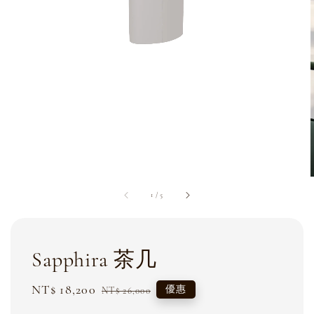
1
/
5
Sapphira 茶几
Sale
NT$ 18,200
Regular
優惠
NT$ 26,000
price
price