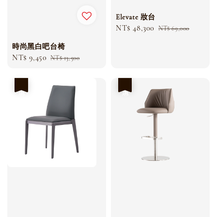
Elevate 妝台
Sale
NT$ 48,300
Regular
NT$ 69,000
price
price
時尚黑白吧台椅
Sale
NT$ 9,450
Regular
NT$ 13,500
price
price
優惠
優惠