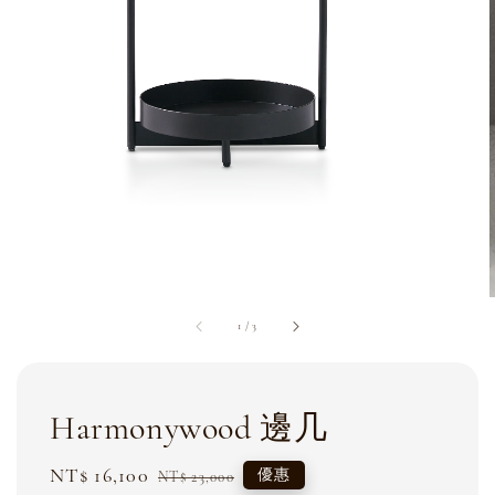
1
/
3
Harmonywood 邊几
Sale
NT$ 16,100
Regular
優惠
NT$ 23,000