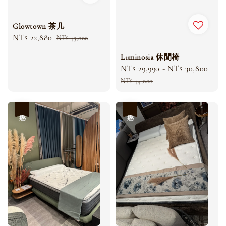
Glowtown 茶几
Sale
NT$ 22,880
Regular
NT$ 45,000
price
price
Luminosia 休閒椅
Sale
NT$ 29,990
-
NT$ 30,800
Reg
price
pri
NT$ 44,000
優惠
優惠