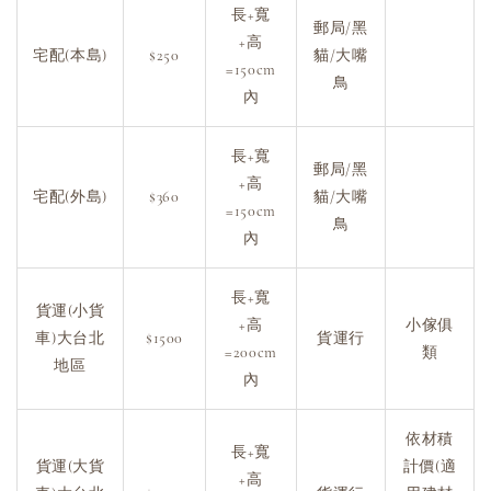
長+寬
郵局/黑
+高
宅配(本島)
$250
貓/大嘴
=150cm
鳥
內
長+寬
郵局/黑
+高
宅配(外島)
$360
貓/大嘴
=150cm
鳥
內
長+寬
貨運(小貨
+高
小傢俱
車)大台北
$1500
貨運行
=200cm
類
地區
內
依材積
長+寬
貨運(大貨
計價(適
+高