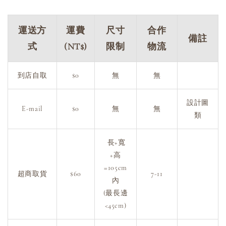
運送方
運費
尺寸
合作
備註
式
(NT$)
限制
物流
到店自取
$0
無
無
設計圖
E-mail
$0
無
無
類
長+寬
+高
=105cm
超商取貨
$60
7-11
內
(最長邊
<45cm)