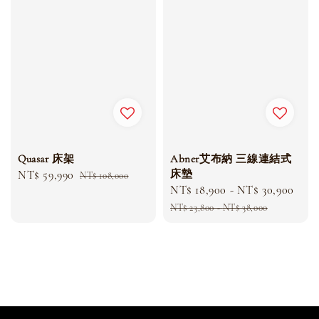
Quasar 床架
Abner艾布納 三線連結式
床墊
Sale
NT$ 59,990
Regular
NT$ 108,000
Sale
NT$ 18,900
-
NT$ 30,900
Reg
price
price
price
pri
NT$ 23,800
-
NT$ 38,000