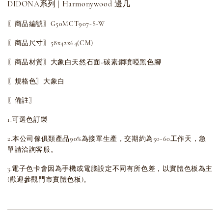
DIDONA系列 | Harmonywood 邊几
〖商品編號〗G50MCT907-S-W
〖商品尺寸〗58x42x64(CM)
〖商品材質〗大象白天然石面+碳素鋼噴啞黑色腳
〖規格色〗大象白
〖備註〗
1.可選色訂製
2.本公司傢俱類產品90%為接單生產，交期約為50-60工作天，急
單請洽詢客服。
3.電子色卡會因為手機或電腦設定不同有所色差，以實體色板為主
(歡迎參觀門市實體色板)。