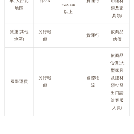
車)大台北
$3000
貨運行
用建材
=201cm
地區
類及家
以上
具類)
貨運(其他
另行報
依商品
貨運行
地區)
價
估價
依商品
估價(大
型家具
另行報
國際物
及建材
國際運費
價
流
類批發
出口請
洽客服
人員)