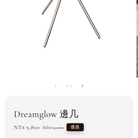
1
/
4
Dreamglow 邊几
Sale
NT$ 9,800
Regular
優惠
NT$ 14,000
price
price