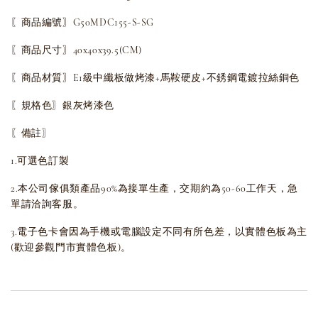
〖商品編號〗G50MDC155-S-SG
〖商品尺寸〗40x40x39.5(CM)
〖商品材質〗E1級中纖板做烤漆+馬鞍硬皮+不銹鋼電鍍拉絲銅色
〖規格色〗銀灰烤漆色
〖備註〗
1.可選色訂製
2.本公司傢俱類產品90%為接單生產，交期約為50-60工作天，急
單請洽詢客服。
3.電子色卡會因為手機或電腦設定不同有所色差，以實體色板為主
(歡迎參觀門市實體色板)。