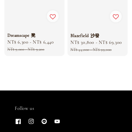
Dreamscape 凳
Blazefield 沙發
Sale
NT$ 6,300
-
NT$ 6,440
Regular
Sale
NT$ 30,800
-
NT$ 69,300
Reg
price
price
price
pri
NT$ 9,000
-
NT$ 9,200
NT$ 44,000
-
NT$ 99,000
Follow us