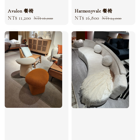
Avalon 餐椅
Harmonyvale 餐椅
Sale
NT$ 11,200
Regular
Sale
NT$ 16,800
Regular
NT$ 16,000
NT$ 24,000
price
price
price
price
優惠
優惠