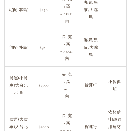
郵局/黑
+高
宅配(本島)
$250
貓/大嘴
=150cm
鳥
內
長+寬
郵局/黑
+高
宅配(外島)
$360
貓/大嘴
=150cm
鳥
內
長+寬
貨運(小貨
+高
小傢俱
車)大台北
$1500
貨運行
=200cm
類
地區
內
依材積
長+寬
貨運(大貨
計價(適
+高
車)大台北
$3000
貨運行
用建材
=201cm