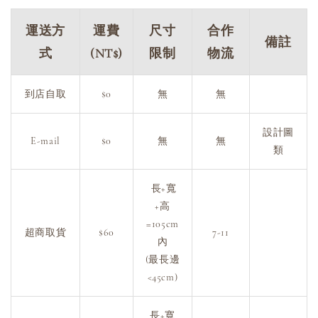
運送方
運費
尺寸
合作
備註
式
(NT$)
限制
物流
到店自取
$0
無
無
設計圖
E-mail
$0
無
無
類
長+寬
+高
=105cm
超商取貨
$60
7-11
內
(最長邊
<45cm)
長+寬