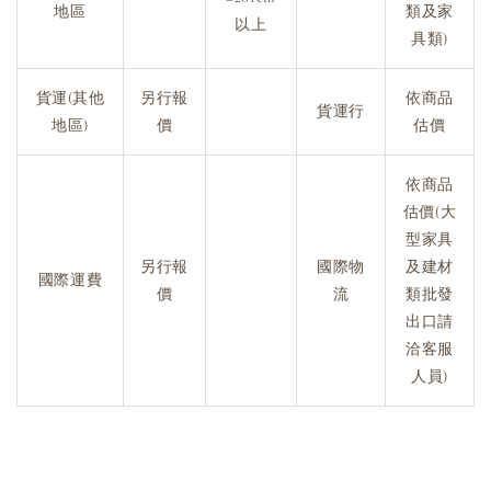
地區
類及家
以上
具類)
貨運(其他
另行報
依商品
貨運行
地區)
價
估價
依商品
估價(大
型家具
另行報
國際物
及建材
國際運費
價
流
類批發
出口請
洽客服
人員)