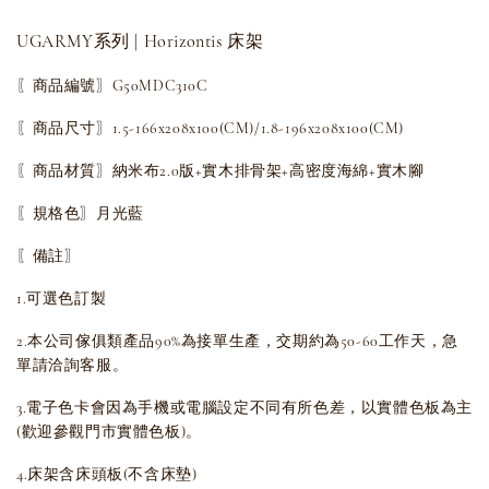
UGARMY系列 | Horizontis 床架
〖商品編號〗G50MDC310C
〖商品尺寸〗1.5-166x208x100(CM)/
1.8-196x208x100(CM)
〖商品材質〗納米布2.0版+實木排骨架+高密度海綿+實木腳
〖規格色〗月光藍
〖備註〗
1.可選色訂製
2.本公司傢俱類產品90%為接單生產，交期約為50-60工作天，急
單請洽詢客服。
3.電子色卡會因為手機或電腦設定不同有所色差，以實體色板為主
(歡迎參觀門市實體色板)。
4.床架含床頭板(不含床墊)