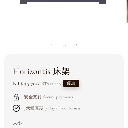
1
/
5
Horizontis 床架
Sale
NT$ 35,700
Regular
優惠
NT$ 51,000
price
price
安全支付 Secure payments
7天鑑賞期 7 Days Free Return
大小