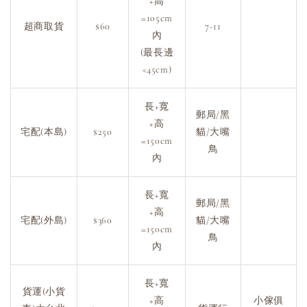
+高
=105cm
超商取貨
$60
7-11
內
(最長邊
<45cm)
長+寬
郵局/黑
+高
宅配(本島)
$250
貓/大嘴
=150cm
鳥
內
長+寬
郵局/黑
+高
宅配(外島)
$360
貓/大嘴
=150cm
鳥
內
長+寬
貨運(小貨
+高
小傢俱