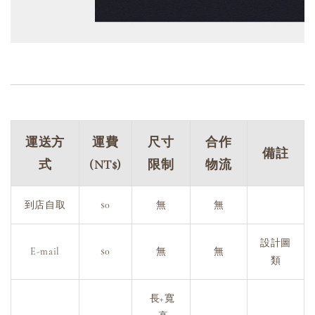
運送方
運費
尺寸
合作
備註
式
(NT$)
限制
物流
到店自取
$0
無
無
設計圖
E-mail
$0
無
無
類
長+寬