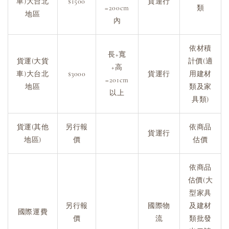
車)大台北
$1500
貨運行
=200cm
類
地區
內
依材積
長+寬
貨運(大貨
計價(適
+高
車)大台北
$3000
貨運行
用建材
=201cm
地區
類及家
以上
具類)
貨運(其他
另行報
依商品
貨運行
地區)
價
估價
依商品
估價(大
型家具
另行報
國際物
及建材
國際運費
價
流
類批發