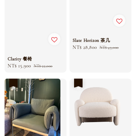
Slate Horizon 茶几
Sale
NT$ 28,800
Regular
NT$ 43,000
price
price
Clarity 餐椅
Sale
NT$ 15,900
Regular
NT$ 22,000
price
price
優惠
優惠