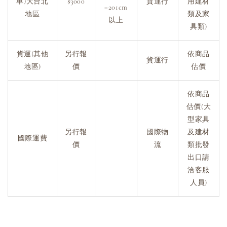
車)大台北
$3000
貨運行
用建材
=201cm
地區
類及家
以上
具類)
貨運(其他
另行報
依商品
貨運行
地區)
價
估價
依商品
估價(大
型家具
另行報
國際物
及建材
國際運費
價
流
類批發
出口請
洽客服
人員)