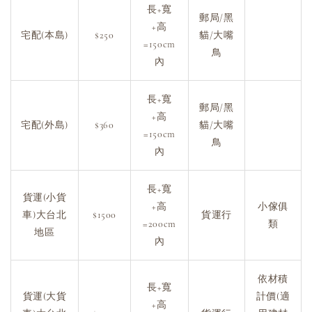
長+寬
郵局/黑
+高
宅配(本島)
$250
貓/大嘴
=150cm
鳥
內
長+寬
郵局/黑
+高
宅配(外島)
$360
貓/大嘴
=150cm
鳥
內
長+寬
貨運(小貨
+高
小傢俱
車)大台北
$1500
貨運行
=200cm
類
地區
內
依材積
長+寬
貨運(大貨
計價(適
+高