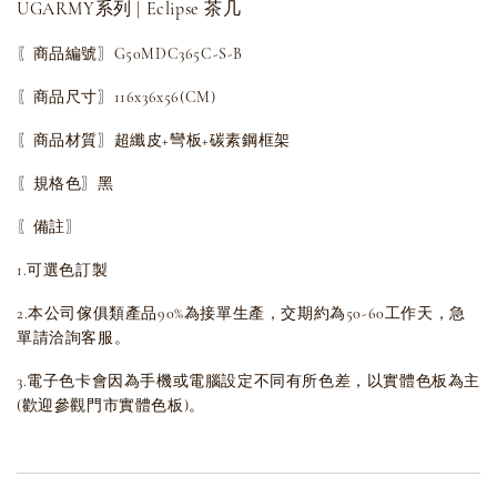
UGARMY系列 | Eclipse 茶几
〖商品編號〗G50MDC365C-S-B
〖商品尺寸〗116x36x56(CM)
〖商品材質〗超纖皮+彎板+碳素鋼框架
〖規格色〗黑
〖備註〗
1.可選色訂製
2.本公司傢俱類產品90%為接單生產，交期約為50-60工作天，急
單請洽詢客服。
3.電子色卡會因為手機或電腦設定不同有所色差，以實體色板為主
(歡迎參觀門市實體色板)。