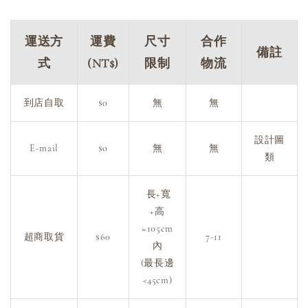
運送方
運費
尺寸
合作
備註
式
(NT$)
限制
物流
到店自取
$0
無
無
設計圖
E-mail
$0
無
無
類
長+寬
+高
=105cm
超商取貨
$60
7-11
內
(最長邊
<45cm)