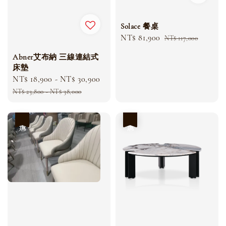
Solace 餐桌
Sale
NT$ 81,900
Regular
NT$ 117,000
price
price
Abner艾布納 三線連結式
床墊
Sale
NT$ 18,900
-
NT$ 30,900
Regular
price
price
NT$ 23,800
-
NT$ 38,000
優惠
優惠