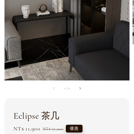
1
/
3
Eclipse 茶几
Sale
NT$ 11,900
Regular
優惠
NT$ 17,000