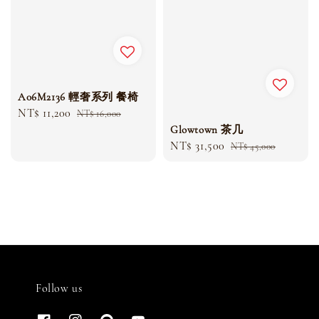
A06M2136 輕奢系列 餐椅
Sale
NT$ 11,200
Regular
NT$ 16,000
price
price
Glowtown 茶几
Sale
NT$ 31,500
Regular
NT$ 45,000
price
price
Follow us