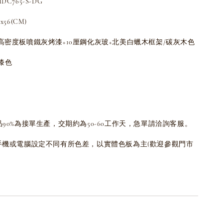
C765-S-DG
56(CM)
高密度板噴鐵灰烤漆+10厘鋼化灰玻+北美白蠟木框架/碳灰木色
漆色
品90%為接單生產，交期約為50-60工作天，急單請洽詢客服。
為手機或電腦設定不同有所色差，以實體色板為主(歡迎參觀門市