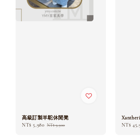
高級訂製羊駝休閒凳
Xanthe
Sale
NT$ 5,980
Regular
Sale
NT$ 45,
NT$ 9,900
price
price
price