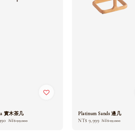
ria 實木茶几
Platinum Sands 邊几
990
Regular
Sale
NT$ 9,999
Regular
NT$ 99,000
NT$ 19,000
price
price
price