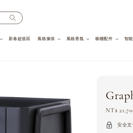
新春超值區
風格傢俱
風格香氛
櫥櫃配件
智能
Grap
Sale
NT$ 21,70
price
安全支付 