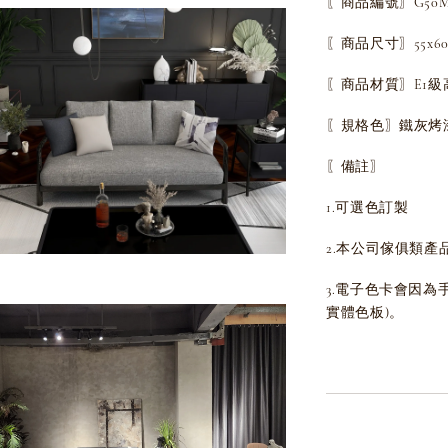
〖商品編號〗G50MD
〖商品尺寸〗55x60x
〖商品材質〗E1級
〖規格色〗鐵灰烤
〖備註〗
1.可選色訂製
2.本公司傢俱類產
3.電子色卡會因
實體色板)。