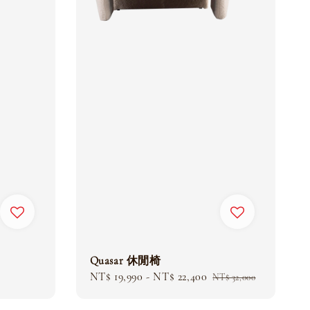
Quasar 休閒椅
Sale
NT$ 19,990
-
NT$ 22,400
Regular
NT$ 32,000
price
price