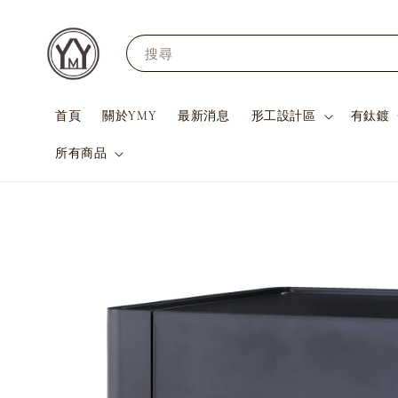
搜尋
首頁
關於YMY
最新消息
形工設計區
有鈦鍍
所有商品