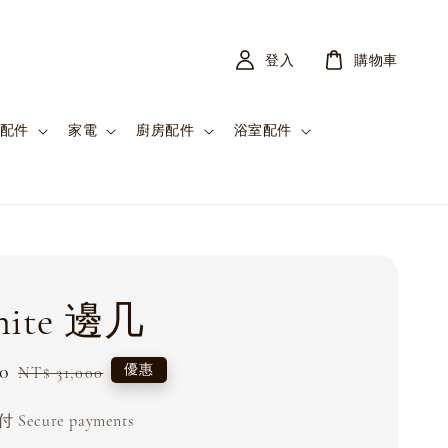
登入
購物車
配件
家電
廚房配件
浴室配件
hite 邊几
0
Regular
優惠
NT$ 31,000
price
Secure payments