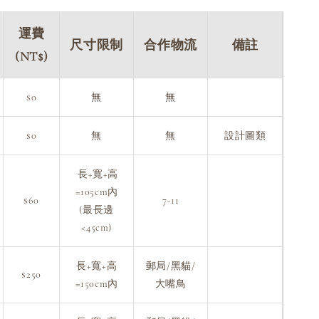
運費
尺寸限制
合作物流
備註
(NT$)
$0
無
無
$0
無
無
設計圖類
長+寬+高
=105cm內
$60
7-11
(最長邊
<45cm)
長+寬+高
郵局/黑貓/
$250
=150cm內
大嘴鳥