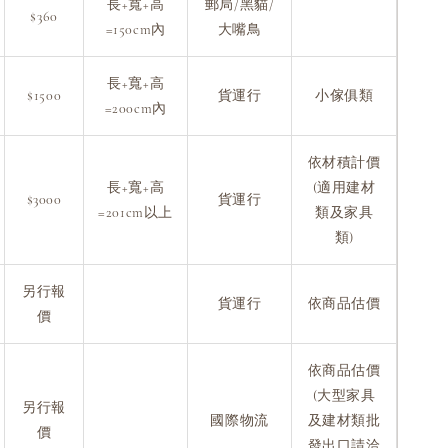
長+寬+高
郵局/黑貓/
$360
=150cm內
大嘴鳥
長+寬+高
$1500
貨運行
小傢俱類
=200cm內
依材積計價
長+寬+高
(適用建材
$3000
貨運行
=201cm以上
類及家具
類)
另行報
貨運行
依商品估價
價
依商品估價
(大型家具
另行報
國際物流
及建材類批
價
發出口請洽