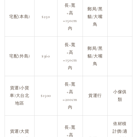
長+寬
郵局/黑
+高
宅配(本島)
$250
貓/大嘴
=150cm
鳥
內
長+寬
郵局/黑
+高
宅配(外島)
$360
貓/大嘴
=150cm
鳥
內
長+寬
貨運(小貨
+高
小傢俱
車)大台北
$1500
貨運行
=200cm
類
地區
內
依材積
長+寬
貨運(大貨
計價(適
+高