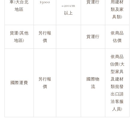
車)大台北
$3000
貨運行
用建材
=201cm
地區
類及家
以上
具類)
貨運(其他
另行報
依商品
貨運行
地區)
價
估價
依商品
估價(大
型家具
另行報
國際物
及建材
國際運費
價
流
類批發
出口請
洽客服
人員)