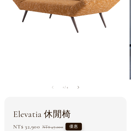
1
/
4
Elevatia 休閒椅
Sale
NT$ 32,900
Regular
優惠
NT$ 47,000