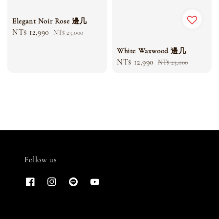
Elegant Noir Rose 邊几
Sale
NT$ 12,990
Regular
NT$ 23,000
price
price
White Waxwood 邊几
Sale
NT$ 12,990
Regular
NT$ 23,000
price
price
Follow us