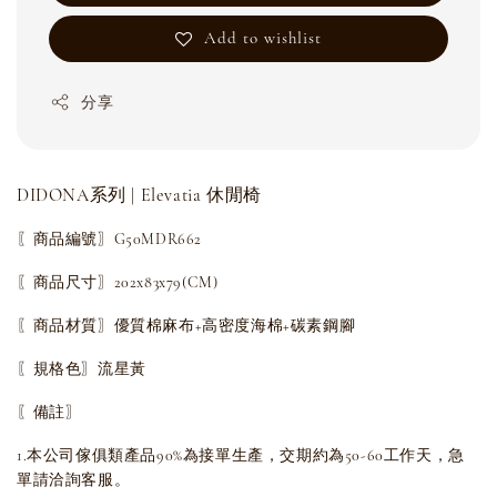
Add to wishlist
分享
DIDONA系列 | Elevatia 休閒椅
〖商品編號〗G50MDR662
〖商品尺寸〗202x83x79(CM)
〖商品材質〗優質棉麻布+高密度海棉+碳素鋼腳
〖規格色〗流星黃
〖備註〗
1.本公司傢俱類產品90%為接單生產，交期約為50-60工作天，急
單請洽詢客服。