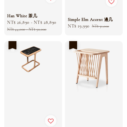
Han White 茶几
Simple Elm Accent 邊几
Sale
NT$ 26,890
-
NT$ 28,890
Regular
Sale
NT$ 19,990
Regular
NT$ 31,000
price
price
NT$ 44,000
-
NT$ 50,000
price
price
優惠
優惠