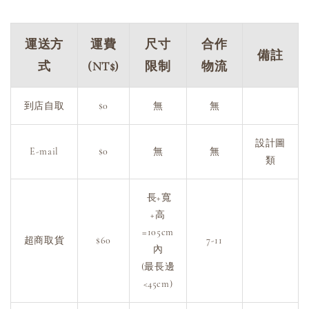
運送方
運費
尺寸
合作
備註
式
(NT$)
限制
物流
到店自取
$0
無
無
設計圖
E-mail
$0
無
無
類
長+寬
+高
=105cm
超商取貨
$60
7-11
內
(最長邊
<45cm)