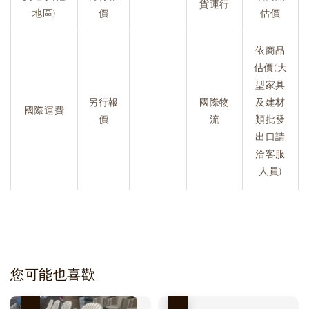
貨運行
地區)
價
估價
依商品
估價(大
型家具
另行報
國際物
及建材
國際運費
價
流
類批發
出口請
洽客服
人員)
您可能也喜歡
優惠
優惠