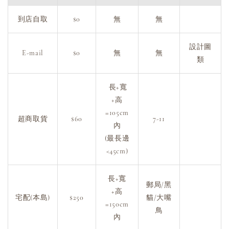
到店自取
$0
無
無
設計圖
E-mail
$0
無
無
類
長+寬
+高
=105cm
超商取貨
$60
7-11
內
(最長邊
<45cm)
長+寬
郵局/黑
+高
宅配(本島)
$250
貓/大嘴
=150cm
鳥
內