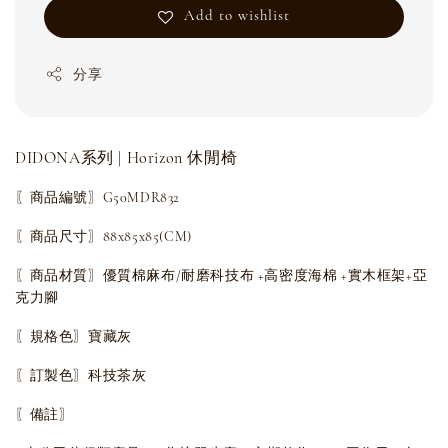
Add to wishlist
分享
DIDONA系列 | Horizon 休閒椅
〖商品編號〗G50MDR832
〖商品尺寸〗88x85x85(CM)
〖商品材質〗優質棉麻布/耐磨科技布 +高密度海棉 +實木框架+亞
克力腳
〖規格色〗寶藏灰
〖訂製色〗
科技茶灰
〖備註〗