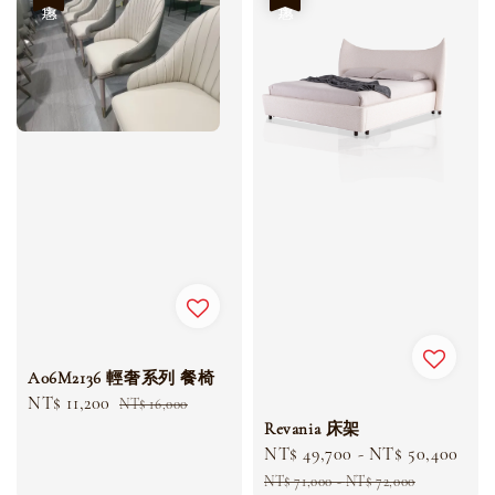
A06M2136 輕奢系列 餐椅
Sale
NT$ 11,200
Regular
NT$ 16,000
price
price
Revania 床架
Sale
NT$ 49,700
-
NT$ 50,400
Reg
price
pri
NT$ 71,000
-
NT$ 72,000