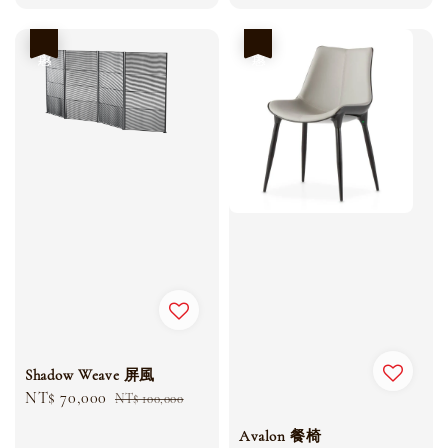
優惠
優惠
Shadow Weave 屏風
Sale
NT$ 70,000
Regular
NT$ 100,000
price
price
Avalon 餐椅