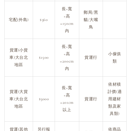
長+寬
郵局/黑
+高
宅配(外島)
$360
貓/大嘴
=150cm
鳥
內
長+寬
貨運(小貨
+高
小傢俱
車)大台北
$1500
貨運行
=200cm
類
地區
內
依材積
長+寬
貨運(大貨
計價(適
+高
車)大台北
$3000
貨運行
用建材
=201cm
地區
類及家
以上
具類)
貨運(其他
另行報
依商品