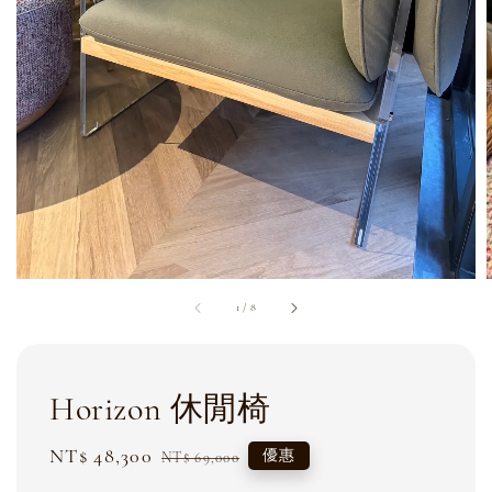
1
/
8
Horizon 休閒椅
Sale
NT$ 48,300
Regular
優惠
NT$ 69,000
price
price