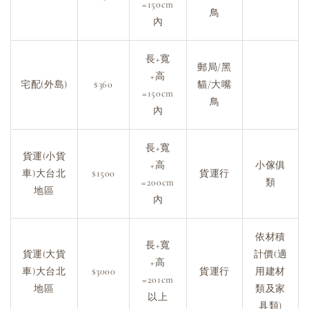
=150cm
鳥
內
長+寬
郵局/黑
+高
宅配(外島)
$360
貓/大嘴
=150cm
鳥
內
長+寬
貨運(小貨
+高
小傢俱
車)大台北
$1500
貨運行
=200cm
類
地區
內
依材積
長+寬
貨運(大貨
計價(適
+高
車)大台北
$3000
貨運行
用建材
=201cm
地區
類及家
以上
具類)