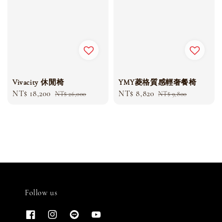
YMY菱格質感輕奢餐椅
Vivacity 休閒椅
Sale
NT$ 8,820
Regular
Sale
NT$ 18,200
Regular
NT$ 9,800
NT$ 26,000
price
price
price
price
Follow us