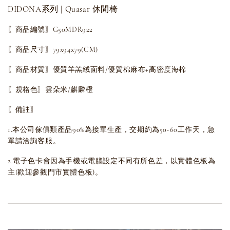
DIDONA系列 | Quasar 休閒椅
〖商品編號〗G50MDR922
〖商品尺寸〗79x94x79(CM)
〖商品材質〗優質羊羔絨面料/優質棉麻布+高密度海棉
〖規格色〗雲朵米/麒麟橙
〖備註〗
1.本公司傢俱類產品90%為接單生產，交期約為50-60工作天，急
單請洽詢客服。
2.電子色卡會因為手機或電腦設定不同有所色差，以實體色板為
主(歡迎參觀門市實體色板)。