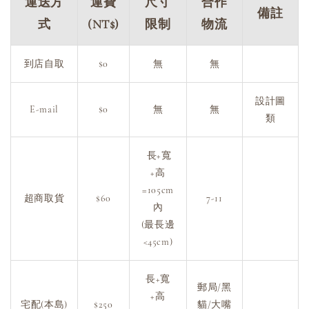
運送方
運費
尺寸
合作
備註
式
(NT$)
限制
物流
到店自取
$0
無
無
設計圖
E-mail
$0
無
無
類
長+寬
+高
=105cm
超商取貨
$60
7-11
內
(最長邊
<45cm)
長+寬
郵局/黑
+高
宅配(本島)
$250
貓/大嘴