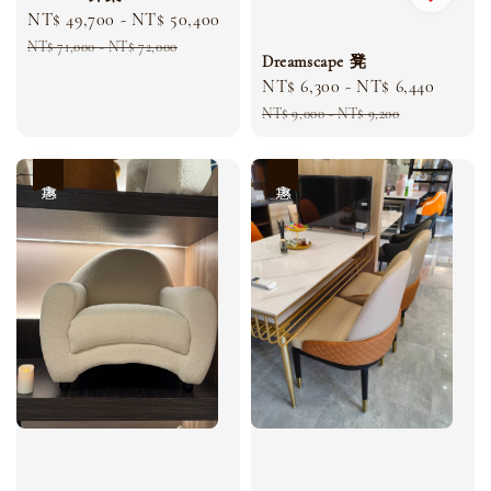
Sale
NT$ 49,700
-
NT$ 50,400
Regular
price
price
NT$ 71,000
-
NT$ 72,000
Dreamscape 凳
Sale
NT$ 6,300
-
NT$ 6,440
Regul
price
price
NT$ 9,000
-
NT$ 9,200
優惠
優惠