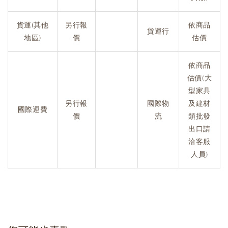
貨運(其他
另行報
依商品
貨運行
地區)
價
估價
依商品
估價(大
型家具
另行報
國際物
及建材
國際運費
價
流
類批發
出口請
洽客服
人員)