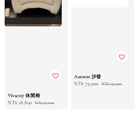
Aurorae 沙發
Sale
NT$ 79,900
Regular
NT$ 132,000
price
price
Vivacity 休閒椅
Sale
NT$ 18,890
Regular
NT$ 26,000
price
price