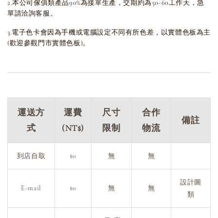
2.本公司傢俱類產品90%為接單生產，交期約為50-60工作天，急
單請洽詢客服。
3.電子色卡會因為手機或電腦設定不同有所色差，以實體色板為主
(歡迎參觀門市實體色板)。
運送方
運費
尺寸
合作
備註
式
(NT$)
限制
物流
到店自取
$0
無
無
設計圖
E-mail
$0
無
無
類