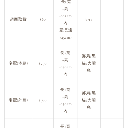
長+寬
+高
=105cm
超商取貨
$60
7-11
內
(最長邊
<45cm)
長+寬
郵局/黑
+高
宅配(本島)
$250
貓/大嘴
=150cm
鳥
內
長+寬
郵局/黑
+高
宅配(外島)
$360
貓/大嘴
=150cm
鳥
內
長+寬