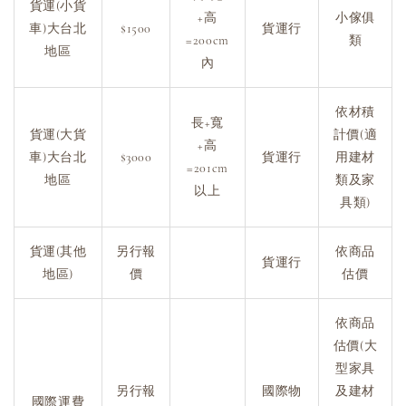
貨運(小貨
+高
小傢俱
車)大台北
$1500
貨運行
=200cm
類
地區
內
依材積
長+寬
貨運(大貨
計價(適
+高
車)大台北
$3000
貨運行
用建材
=201cm
地區
類及家
以上
具類)
貨運(其他
另行報
依商品
貨運行
地區)
價
估價
依商品
估價(大
型家具
另行報
國際物
及建材
國際運費