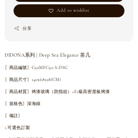
Add to wishlist
分享
DIDONA系列 | Deep Sea Elegance 茶几
〖商品編號〗G50MFC92-S-DSG
〖商品尺寸〗140x68x28(CM)
〖商品材質〗烤漆玻璃（防指紋）+E1級高密度板烤漆
〖規格色〗深海綠
〖備註〗
1.可選色訂製