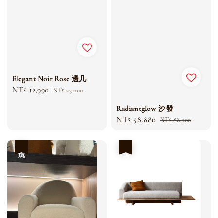
Elegant Noir Rose 邊几
Sale
NT$ 12,990
Regular
NT$ 23,000
price
price
Radiantglow 沙發
Sale
NT$ 58,880
Regular
NT$ 88,000
price
price
優惠
優惠