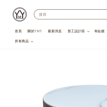
搜尋
首頁
關於YMY
最新消息
形工設計區
有鈦鍍
所有商品