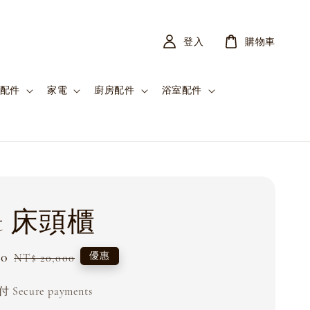
登入
購物車
配件
家電
廚房配件
浴室配件
ft 床頭櫃
00
Regular
優惠
NT$ 20,000
price
Secure payments