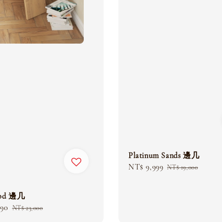
Platinum Sands 邊几
Sale
NT$ 9,999
Regular
NT$ 19,000
price
price
ood 邊几
990
Regular
NT$ 23,000
price