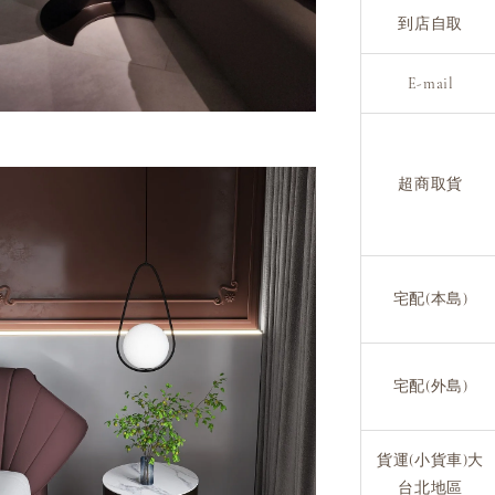
到店自取
E-mail
超商取貨
宅配(本島)
宅配(外島)
貨運(小貨車)大
台北地區