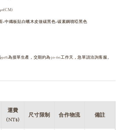
0(CM)
面+中纖板貼白蠟木皮做碳黑色+碳素鋼噴啞黑色
品90%為接單生產，交期約為50-60工作天，急單請洽詢客服。
運費
尺寸限制
合作物流
備註
(NT$)