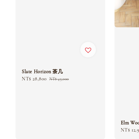
Slate Horizon 茶几
Sale
NT$ 28,800
Regular
NT$ 43,000
price
price
Elm W
Sale
NT$ 12,
price