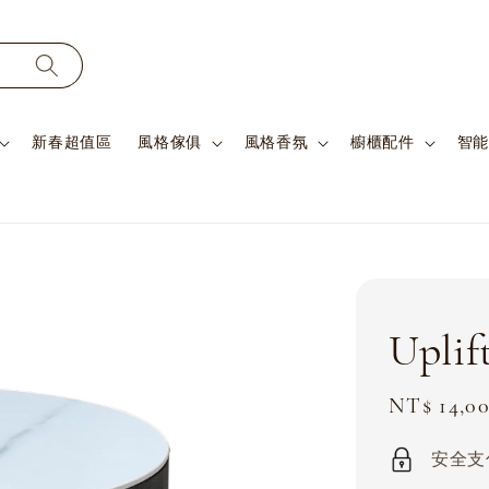
新春超值區
風格傢俱
風格香氛
櫥櫃配件
智能
Upli
Sale
NT$ 14,0
price
安全支付 