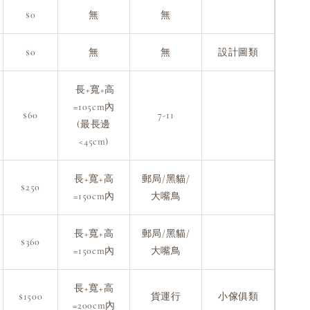
$0
無
無
$0
無
無
設計圖類
長+寬+高
=105cm內
$60
7-11
(最長邊
<45cm)
長+寬+高
郵局/黑貓/
$250
=150cm內
大嘴鳥
長+寬+高
郵局/黑貓/
$360
=150cm內
大嘴鳥
長+寬+高
$1500
貨運行
小傢俱類
=200cm內