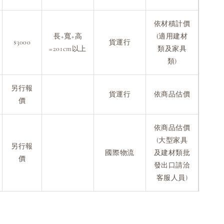
依材積計價
長+寬+高
(適用建材
$3000
貨運行
=201cm以上
類及家具
類)
另行報
貨運行
依商品估價
價
依商品估價
(大型家具
另行報
國際物流
及建材類批
價
發出口請洽
客服人員)