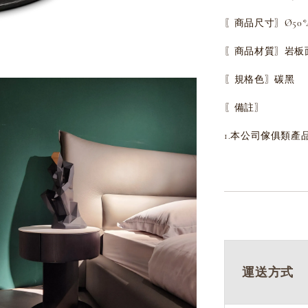
〖商品尺寸〗Ø50*4
〖商品材質〗岩板
〖規格色〗
碳黑
〖備註〗
1.本公司傢俱類產
運送方式