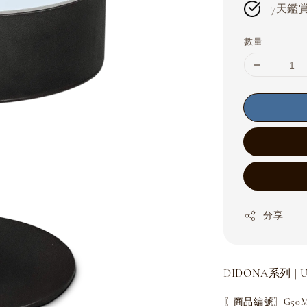
7天鑑賞期
數量
分享
DIDONA系列 | U
〖商品編號〗G50MF