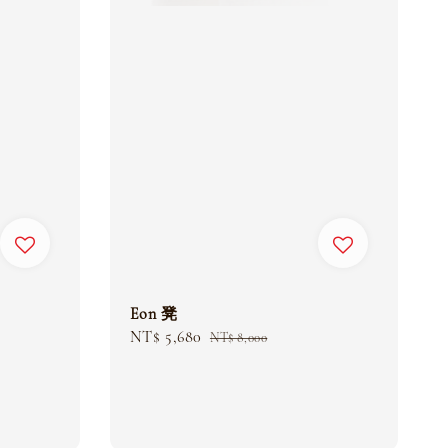
Eon 凳
Sale
NT$ 5,680
Regular
NT$ 8,000
price
price