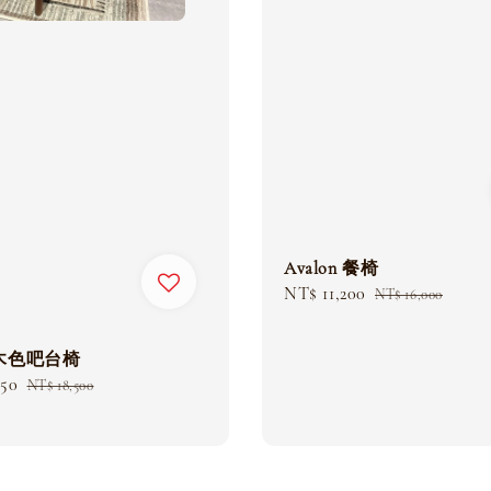
Avalon 餐椅
Sale
NT$ 11,200
Regular
NT$ 16,000
price
price
木色吧台椅
950
Regular
NT$ 18,500
price