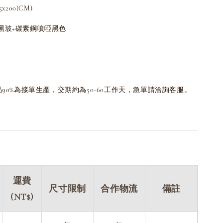
200(CM)
黑玻+碳素鋼噴啞黑色
品90%為接單生產，交期約為50-60工作天，急單請洽詢客服。
運費
尺寸限制
合作物流
備註
(NT$)