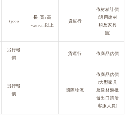
依材積計價
長+寬+高
(適用建材
$3000
貨運行
=201cm以上
類及家具
類)
另行報
貨運行
依商品估價
價
依商品估價
(大型家具
另行報
國際物流
及建材類批
價
發出口請洽
客服人員)