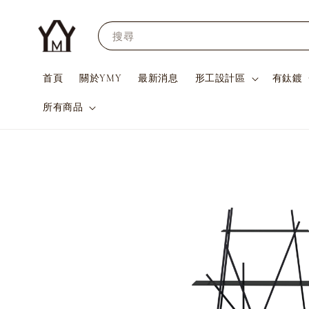
搜尋
首頁
關於YMY
最新消息
形工設計區
有鈦鍍
所有商品