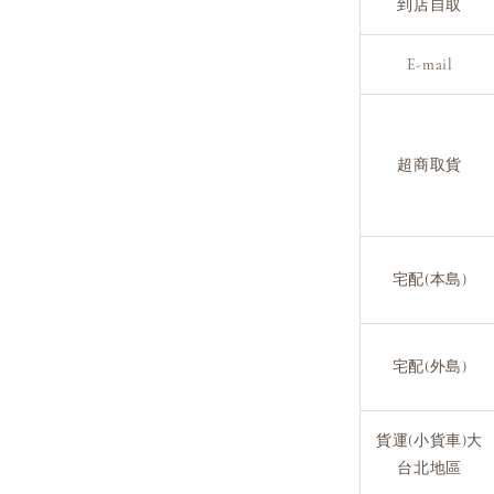
到店自取
E-mail
超商取貨
宅配(本島)
宅配(外島)
貨運(小貨車)大
台北地區