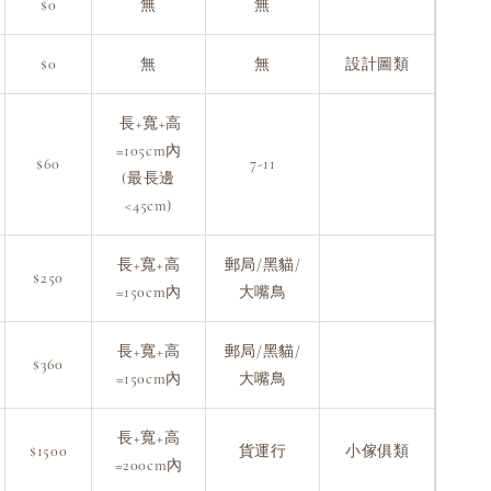
$0
無
無
$0
無
無
設計圖類
長+寬+高
=105cm內
$60
7-11
(最長邊
<45cm)
長+寬+高
郵局/黑貓/
$250
=150cm內
大嘴鳥
長+寬+高
郵局/黑貓/
$360
=150cm內
大嘴鳥
長+寬+高
$1500
貨運行
小傢俱類
=200cm內