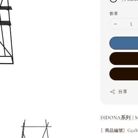
數量
分享
DIDONA系列 | M
〖商品編號〗G50MF