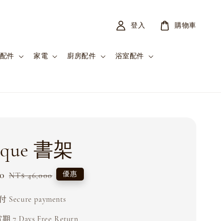
登入
購物車
配件
家電
廚房配件
浴室配件
ique 書架
0
Regular
優惠
NT$ 46,000
price
Secure payments
 7 Days Free Return