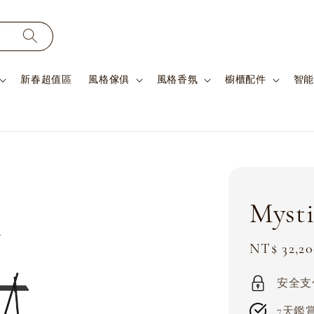
新春超值區
風格傢俱
風格香氛
櫥櫃配件
智能
Myst
Sale
NT$ 32,20
price
安全支付 
7天鑑賞期