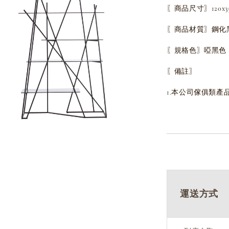
〖商品尺寸〗120x35x
〖商品材質〗鋼化
〖規格色〗
啞黑
色
〖備註〗
1.本公司傢俱類產
運送方式