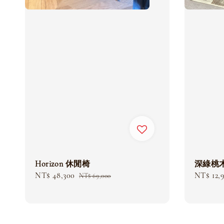
深綠桃
Horizon 休閒椅
Sale
NT$ 12,
Sale
NT$ 48,300
Regular
NT$ 69,000
price
price
price