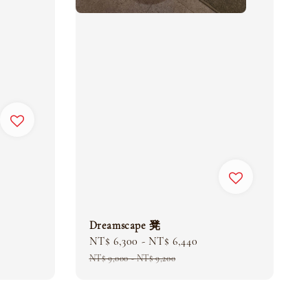
Dreamscape 凳
Sale
NT$ 6,300
-
NT$ 6,440
Regular
price
price
NT$ 9,000
-
NT$ 9,200