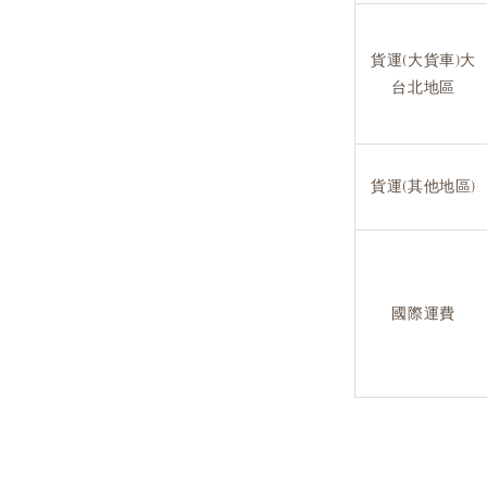
貨運(大貨車)大
台北地區
貨運(其他地區)
國際運費