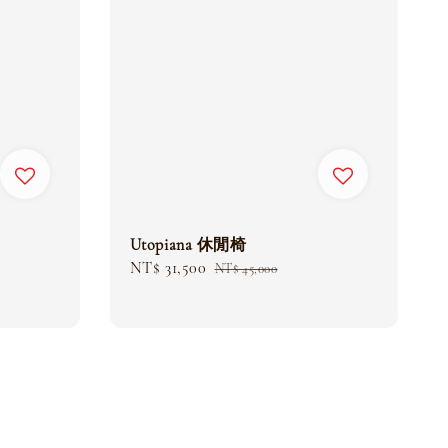
Utopiana 休閒椅
Sale
NT$ 31,500
Regular
NT$ 45,000
price
price