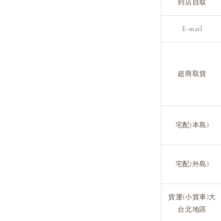
到店自取
E-mail
超商取貨
宅配(本島)
宅配(外島)
貨運(小貨車)大
台北地區