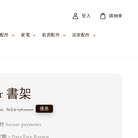
登入
購物車
配件
家電
廚房配件
浴室配件
er 書架
00
Regular
優惠
NT$ 38,000
price
Secure payments
 7 Days Free Return