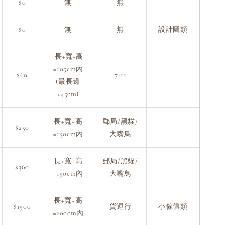
$0
無
無
$0
無
無
設計圖類
長+寬+高
=105cm內
$60
7-11
(最長邊
<45cm)
長+寬+高
郵局/黑貓/
$250
=150cm內
大嘴鳥
長+寬+高
郵局/黑貓/
$360
=150cm內
大嘴鳥
長+寬+高
$1500
貨運行
小傢俱類
=200cm內