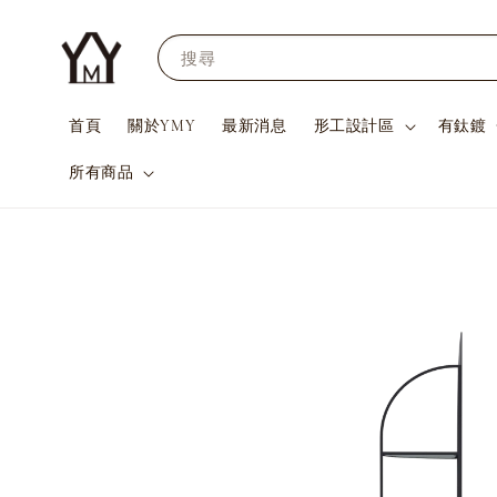
搜尋
首頁
關於YMY
最新消息
形工設計區
有鈦鍍
所有商品