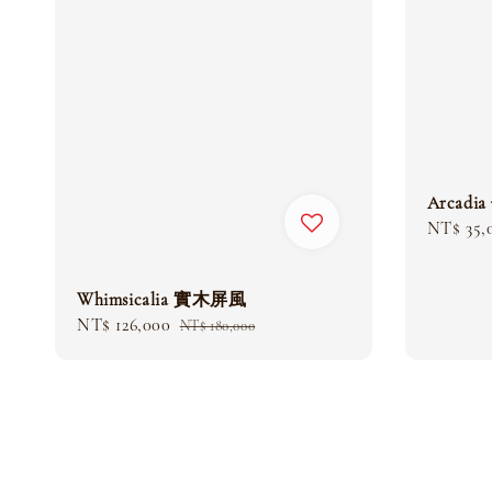
Arcadi
Sale
NT$ 35,
price
Whimsicalia 實木屏風
Sale
NT$ 126,000
Regular
NT$ 180,000
price
price