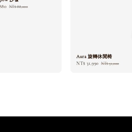
880
Regular
NT$ 88,000
price
Aura 旋轉休閒椅
Sale
NT$ 31,990
Regular
NT$ 51,000
price
price