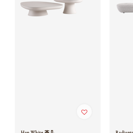
Han White 茶几
Radian