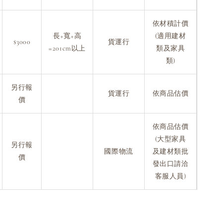
依材積計價
長+寬+高
(適用建材
$3000
貨運行
=201cm以上
類及家具
類)
另行報
貨運行
依商品估價
價
依商品估價
(大型家具
另行報
國際物流
及建材類批
價
發出口請洽
客服人員)