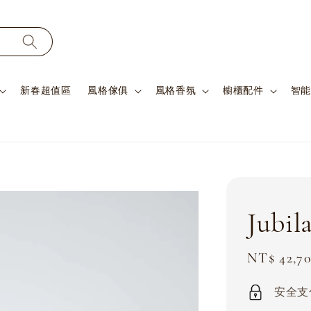
新春超值區
風格傢俱
風格香氛
櫥櫃配件
智能
Jubi
Sale
NT$ 42,7
price
安全支付 