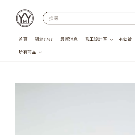
搜尋
首頁
關於YMY
最新消息
形工設計區
有鈦鍍
所有商品