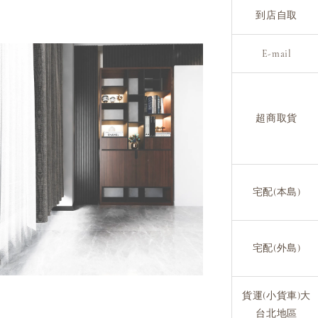
到店自取
E-mail
超商取貨
宅配(本島)
宅配(外島)
貨運(小貨車)大
台北地區