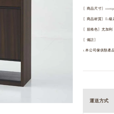
〖商品尺寸〗110x30x
〖商品材質〗E1
〖規格色〗尤加利
〖備註〗
1.本公司傢俱類產
運送方式