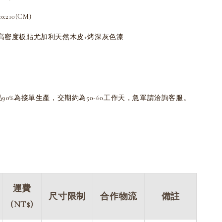
210(CM)
級高密度板貼尤加利天然木皮+烤深灰色漆
品90%為接單生產，交期約為50-60工作天，急單請洽詢客服。
運費
尺寸限制
合作物流
備註
(NT$)