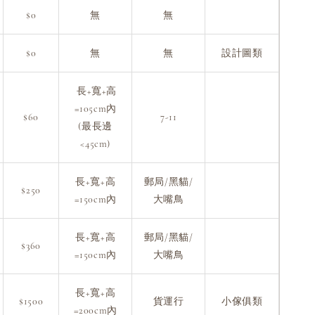
$0
無
無
$0
無
無
設計圖類
長+寬+高
=105cm內
$60
7-11
(最長邊
<45cm)
長+寬+高
郵局/黑貓/
$250
=150cm內
大嘴鳥
長+寬+高
郵局/黑貓/
$360
=150cm內
大嘴鳥
長+寬+高
$1500
貨運行
小傢俱類
=200cm內