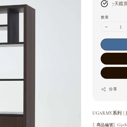
7天鑑賞期
數量
分享
UGARMY系列 | J
〖商品編號〗G50MF