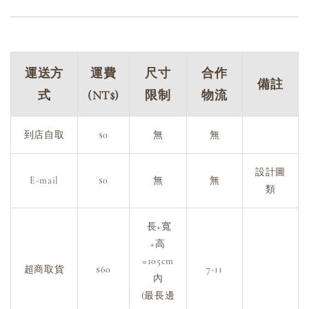
運送方
運費
尺寸
合作
備註
式
(NT$)
限制
物流
到店自取
$0
無
無
設計圖
E-mail
$0
無
無
類
長+寬
+高
=105cm
超商取貨
$60
7-11
內
(最長邊