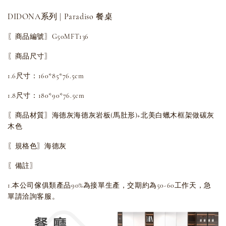
DIDONA系列 | Paradiso 餐桌
〖商品編號〗G50MFT136
〖商品尺寸〗
1.6尺寸：160*85*76.5cm
1.8尺寸：180*90*76.5cm
〖商品材質〗海德灰海德灰岩板(馬肚形)+北美白蠟木框架做碳灰
木色
〖規格色〗海德灰
〖備註〗
1.本公司傢俱類產品90%為接單生產，交期約為50-60工作天，急
單請洽詢客服。