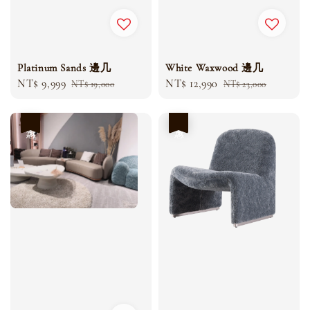
Platinum Sands 邊几
White Waxwood 邊几
Sale
NT$ 9,999
Regular
Sale
NT$ 12,990
Regular
NT$ 19,000
NT$ 23,000
price
price
price
price
優惠
優惠