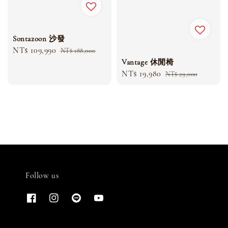
Sontazoon 沙發
Sale
NT$ 109,990
Regular
NT$ 188,000
Vantage 休閒椅
price
price
Sale
NT$ 19,980
Regular
NT$ 29,000
price
price
Follow us