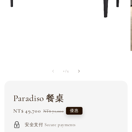
1
/
5
Paradiso 餐桌
Sale
NT$ 49,700
Regular
優惠
NT$ 71,000
price
price
安全支付 Secure payments