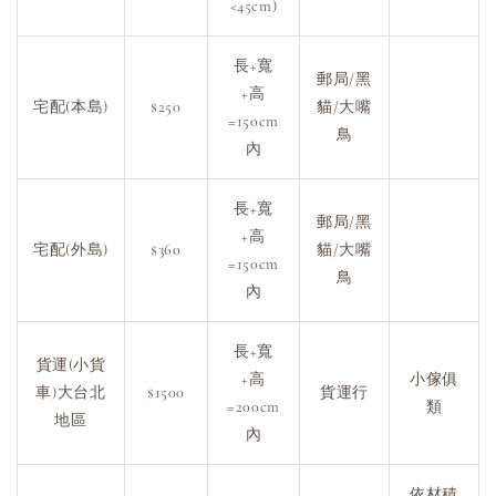
<45cm)
長+寬
郵局/黑
+高
宅配(本島)
$250
貓/大嘴
=150cm
鳥
內
長+寬
郵局/黑
+高
宅配(外島)
$360
貓/大嘴
=150cm
鳥
內
長+寬
貨運(小貨
+高
小傢俱
車)大台北
$1500
貨運行
=200cm
類
地區
內
依材積