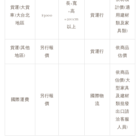
長+寬
貨運(大貨
計價(適
+高
車)大台北
$3000
貨運行
用建材
=201cm
地區
類及家
以上
具類)
貨運(其他
另行報
依商品
貨運行
地區)
價
估價
依商品
估價(大
型家具
另行報
國際物
及建材
國際運費
價
流
類批發
出口請
洽客服
人員)