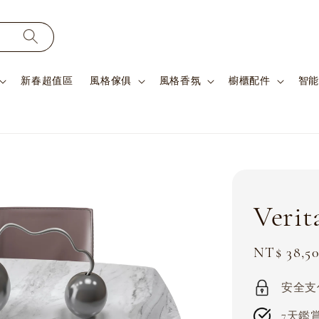
新春超值區
風格傢俱
風格香氛
櫥櫃配件
智能
Veri
Sale
NT$ 38,5
price
安全支付 
7天鑑賞期