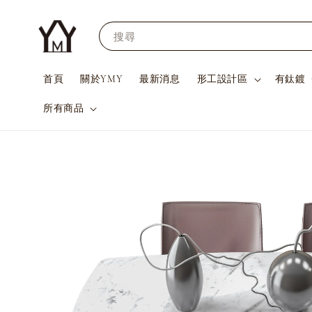
搜尋
首頁
關於YMY
最新消息
形工設計區
有鈦鍍
所有商品