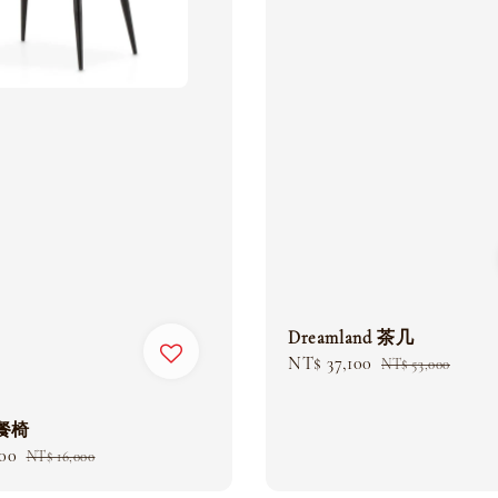
Dreamland 茶几
Sale
NT$ 37,100
Regular
NT$ 53,000
price
price
 餐椅
200
Regular
NT$ 16,000
price