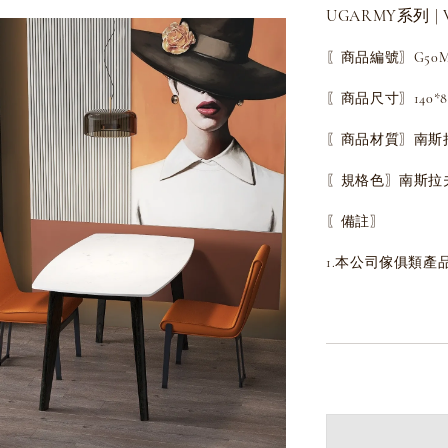
UGARMY系列 | V
〖商品編號〗G50MF
〖商品尺寸〗140*80*7
〖商品材質〗南斯
〖規格色〗南斯拉
〖備註〗
1.本公司傢俱類產