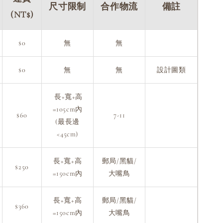
尺寸限制
合作物流
備註
(NT$)
$0
無
無
$0
無
無
設計圖類
長+寬+高
=105cm內
$60
7-11
(最長邊
<45cm)
長+寬+高
郵局/黑貓/
$250
=150cm內
大嘴鳥
長+寬+高
郵局/黑貓/
$360
=150cm內
大嘴鳥