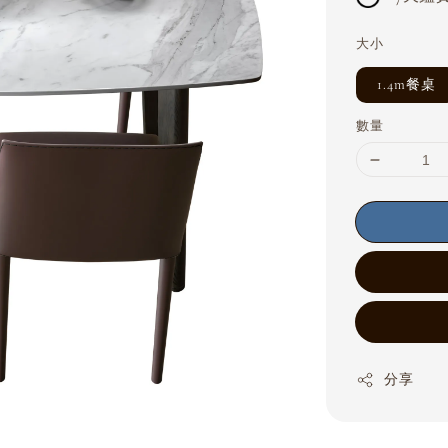
大小
1.4m餐桌
數量
分享