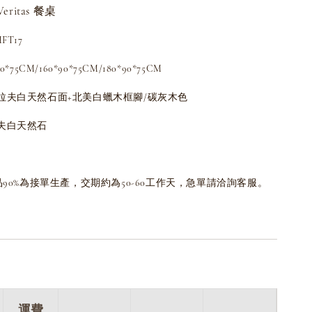
eritas 餐桌
T17
5CM/160*90*75CM/180*90*75CM
拉夫白天然石面+北美白蠟木框腳/碳灰木色
夫白天然石
品90%為接單生產，交期約為50-60工作天，急單請洽詢客服。
運費