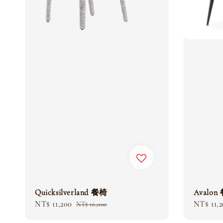
Quicksilverland 餐椅
Avalon
Sale
NT$ 11,200
Regular
Sale
NT$ 11,
NT$ 16,000
price
price
price