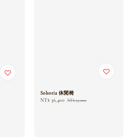
Solsoria 休閒椅
Sale
NT$ 36,400
Regular
NT$ 52,000
price
price