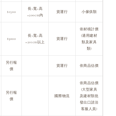
長+寬+高
$1500
貨運行
小傢俱類
=200cm內
依材積計價
長+寬+高
(適用建材
$3000
貨運行
=201cm以上
類及家具
類)
另行報
貨運行
依商品估價
價
依商品估價
(大型家具
另行報
國際物流
及建材類批
價
發出口請洽
客服人員)