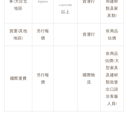
車)大台北
$3000
貨運行
用建材
=201cm
地區
類及家
以上
具類)
貨運(其他
另行報
依商品
貨運行
地區)
價
估價
依商品
估價(大
型家具
另行報
國際物
及建材
國際運費
價
流
類批發
出口請
洽客服
人員)