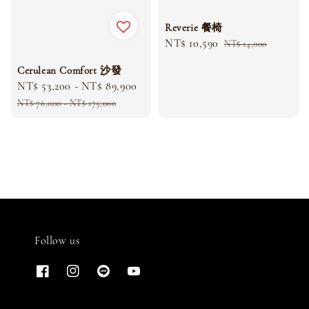
Reverie 餐椅
Sale
NT$ 10,590
Regular
NT$ 14,000
price
price
Cerulean Comfort 沙發
Sale
NT$ 53,200
-
NT$ 89,900
Regular
price
price
NT$ 76,000
-
NT$ 175,000
Follow us