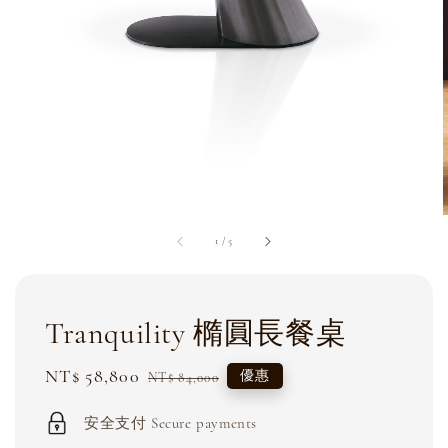
1
/
5
Tranquility 橢圓長餐桌
Sale
NT$ 58,800
Regular
優惠
NT$ 84,000
price
price
安全支付 Secure payments