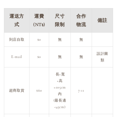
運送方
運費
尺寸
合作
備註
式
(NT$)
限制
物流
到店自取
$0
無
無
設計圖
E-mail
$0
無
無
類
長+寬
+高
=105cm
超商取貨
$60
7-11
內
(最長邊
<45cm)