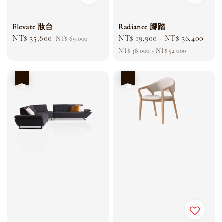
Elevate 妝台
Radiance 腳踏
Sale
NT$ 35,800
Regular
Sale
NT$ 19,900
-
NT$ 36,400
Reg
NT$ 69,000
price
price
price
pric
NT$ 38,000
-
NT$ 52,000
優惠
優惠