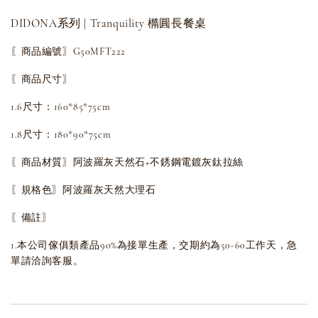
DIDONA系列 | Tranquility 橢圓長餐桌
〖商品編號〗G50MFT222
〖商品尺寸〗
1.6尺寸：160*85*75cm
1.8尺寸：180*90*75cm
〖商品材質〗阿波羅灰天然石+不銹鋼電鍍灰鈦拉絲
〖規格色〗阿波羅灰天然大理石
〖備註〗
1.本公司傢俱類產品90%為接單生產，交期約為50-60工作天，急
單請洽詢客服。