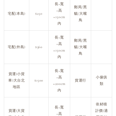
長+寬
郵局/黑
+高
宅配(本島)
$250
貓/大嘴
=150cm
鳥
內
長+寬
郵局/黑
+高
宅配(外島)
$360
貓/大嘴
=150cm
鳥
內
長+寬
貨運(小貨
+高
小傢俱
車)大台北
$1500
貨運行
=200cm
類
地區
內
依材積
長+寬
貨運(大貨
計價(適
+高