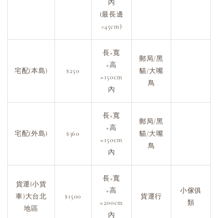
內
(最長邊
<45cm)
長+寬
郵局/黑
+高
宅配(本島)
$250
貓/大嘴
=150cm
鳥
內
長+寬
郵局/黑
+高
宅配(外島)
$360
貓/大嘴
=150cm
鳥
內
長+寬
貨運(小貨
+高
小傢俱
車)大台北
$1500
貨運行
=200cm
類
地區
內