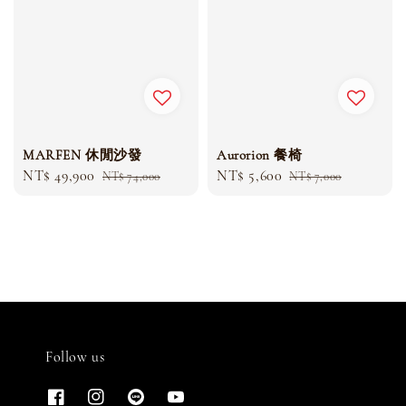
MARFEN 休閒沙發
Aurorion 餐椅
Sale
NT$ 49,900
Regular
Sale
NT$ 5,600
Regular
NT$ 74,000
NT$ 7,000
price
price
price
price
Follow us