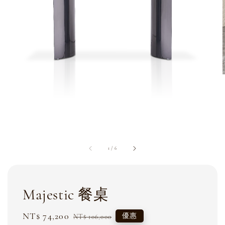
1
/
6
Majestic 餐桌
Sale
NT$ 74,200
Regular
優惠
NT$ 106,000