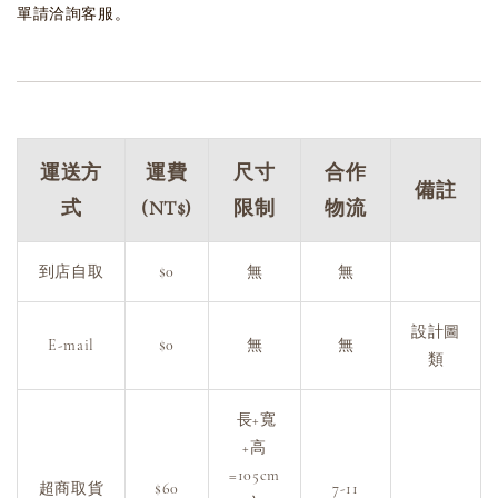
單請洽詢客服。
運送方
運費
尺寸
合作
備註
式
(NT$)
限制
物流
到店自取
$0
無
無
設計圖
E-mail
$0
無
無
類
長+寬
+高
=105cm
超商取貨
$60
7-11