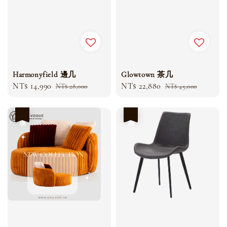
Harmonyfield 邊几
Glowtown 茶几
Sale
NT$ 14,990
Regular
Sale
NT$ 22,880
Regular
NT$ 28,000
NT$ 45,000
price
price
price
price
優惠
優惠