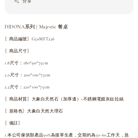
分享
DIDONA系列 | Majestic 餐桌
〖商品編號〗G50MFT226
〖商品尺寸〗
1.8尺寸：180*90*75cm
2.0尺寸：200*100*75cm
2.2尺寸：220*100*75cm
〖商品材質〗大象白天然石（加厚邊）+不銹鋼電鍍灰鈦拉絲
〖規格色〗大象白天然大理石
〖備註〗
1.本公司傢俱類產品90%為接單生產，交期約為50-60工作天，急