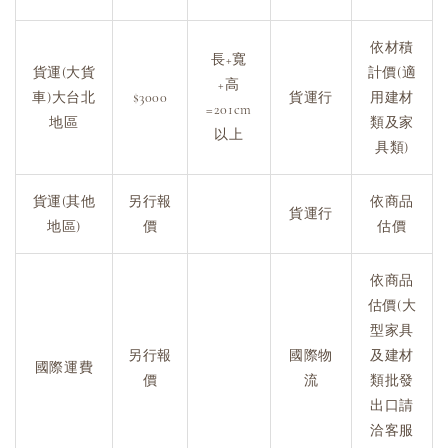
依材積
長+寬
貨運(大貨
計價(適
+高
車)大台北
$3000
貨運行
用建材
=201cm
地區
類及家
以上
具類)
貨運(其他
另行報
依商品
貨運行
地區)
價
估價
依商品
估價(大
型家具
另行報
國際物
及建材
國際運費
價
流
類批發
出口請
洽客服