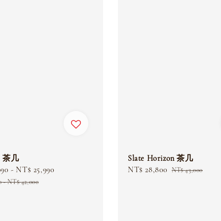
te 茶几
Slate Horizon 茶几
990
-
NT$ 25,990
Regular
Sale
NT$ 28,800
Regular
NT$ 43,000
price
price
price
0
-
NT$ 42,000