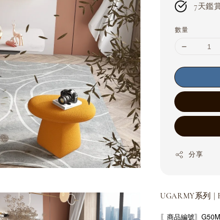
7天鑑賞期
數量
分享
UGARMY系列 | 
〖商品編號〗G50M