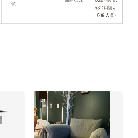
價
發出口請洽
客服人員)
優惠