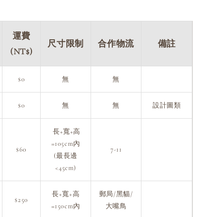
運費
尺寸限制
合作物流
備註
(NT$)
$0
無
無
$0
無
無
設計圖類
長+寬+高
=105cm內
$60
7-11
(最長邊
<45cm)
長+寬+高
郵局/黑貓/
$250
=150cm內
大嘴鳥