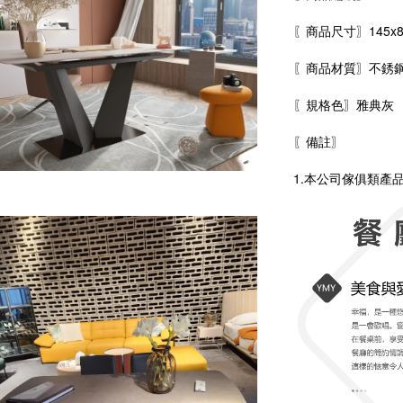
〖商品尺寸〗145
x
〖商品材質〗不銹鋼
〖規格色〗雅典灰
〖備註〗
1.本公司傢俱類產