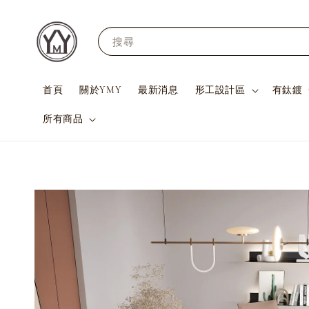
搜尋
首頁
關於YMY
最新消息
形工設計區
有鈦鍍
所有商品