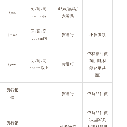
長+寬+高
郵局/黑貓/
$360
=150cm內
大嘴鳥
長+寬+高
$1500
貨運行
小傢俱類
=200cm內
依材積計價
長+寬+高
(適用建材
$3000
貨運行
=201cm以上
類及家具
類)
另行報
貨運行
依商品估價
價
依商品估價
(大型家具
另行報
國際物流
及建材類批