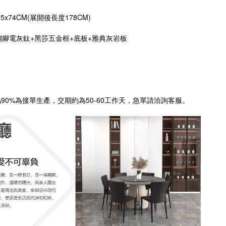
85
x
74CM(展開後長度178CM)
腳電灰鈦+黑莎五金框+底板+雅典灰岩板
品90%為接單生產，交期約為50-60工作天，急單請洽詢客服。