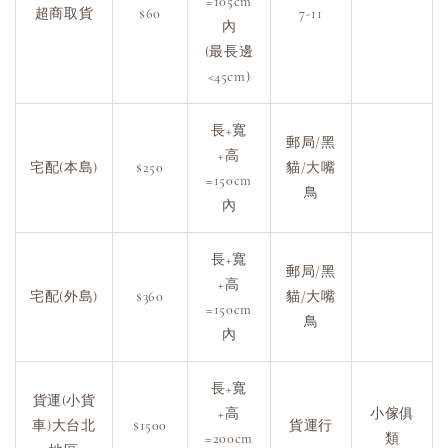
=105cm
超商取貨
$60
7-11
內
(最長邊
<45cm)
長+寬
郵局/黑
+高
宅配(本島)
$250
貓/大嘴
=150cm
鳥
內
長+寬
郵局/黑
+高
宅配(外島)
$360
貓/大嘴
=150cm
鳥
內
長+寬
貨運(小貨
+高
小傢俱
車)大台北
$1500
貨運行
=200cm
類