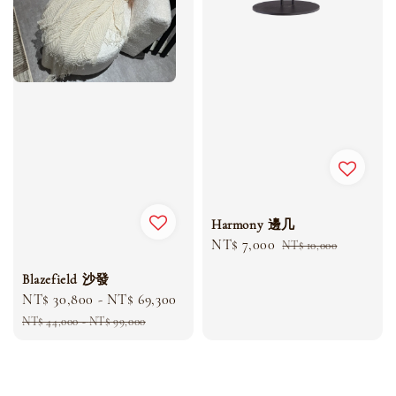
Harmony 邊几
Sale
NT$ 7,000
Regular
NT$ 10,000
price
price
Blazefield 沙發
Sale
NT$ 30,800
-
NT$ 69,300
Regular
price
price
NT$ 44,000
-
NT$ 99,000