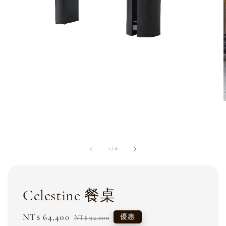
1
/
8
Celestine 餐桌
Sale
NT$ 64,400
Regular
優惠
NT$ 92,000