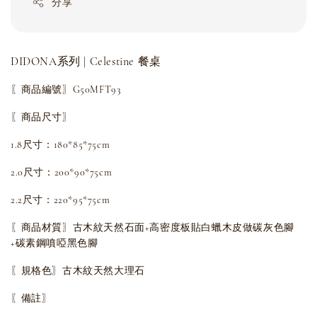
分享
DIDONA系列 | Celestine 餐桌
〖商品編號〗G50MFT93
〖商品尺寸〗
1.8尺寸：180*85*75cm
2.0尺寸：200*90*75cm
2.2尺寸：220*95*75cm
〖商品材質〗古木紋天然石面+高密度板貼白蠟木皮做碳灰色腳
+碳素鋼噴啞黑色腳
〖規格色〗古木紋天然大理石
〖備註〗