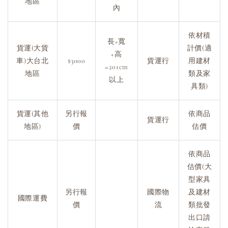
地區
內
依材積
長+寬
貨運(大貨
計價(適
+高
車)大台北
$3000
貨運行
用建材
=201cm
地區
類及家
以上
具類)
貨運(其他
另行報
依商品
貨運行
地區)
價
估價
依商品
估價(大
型家具
另行報
國際物
及建材
國際運費
價
流
類批發
出口請