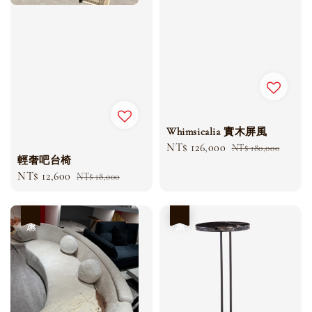
Whimsicalia 實木屏風
Sale
NT$ 126,000
Regular
NT$ 180,000
輕奢吧台椅
price
price
Sale
NT$ 12,600
Regular
NT$ 18,000
price
price
優惠
優惠