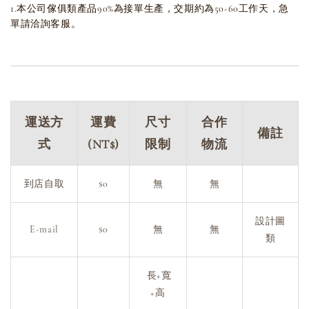
1.本公司傢俱類產品90%為接單生產，交期約為50-60工作天，急
單請洽詢客服。
運送方
運費
尺寸
合作
備註
式
(NT$)
限制
物流
到店自取
$0
無
無
設計圖
E-mail
$0
無
無
類
長+寬
+高